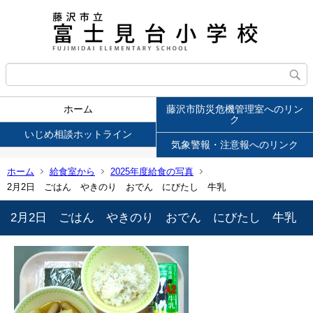
ホーム
藤沢市防災危機管理室へのリン
ク
いじめ相談ホットライン
気象警報・注意報へのリンク
ホーム
給食室から
2025年度給食の写真
2月2日 ごはん やきのり おでん にびたし 牛乳
2月2日 ごはん やきのり おでん にびたし 牛乳