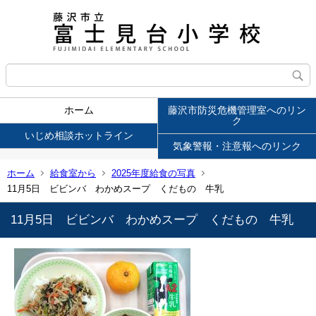
ホーム
藤沢市防災危機管理室へのリン
ク
いじめ相談ホットライン
気象警報・注意報へのリンク
ホーム
給食室から
2025年度給食の写真
11月5日 ビビンバ わかめスープ くだもの 牛乳
11月5日 ビビンバ わかめスープ くだもの 牛乳