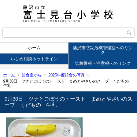
ホーム
藤沢市防災危機管理室へのリン
ク
いじめ相談ホットライン
気象警報・注意報へのリンク
ホーム
給食室から
2025年度給食の写真
9月30日 ツナとごぼうのトースト まめとやさいのスープ くだもの
牛乳
9月30日 ツナとごぼうのトースト まめとやさいのス
ープ くだもの 牛乳