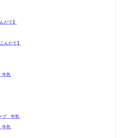
こんだて】
のこんだて】
 牛乳
ープ 牛乳
 牛乳
】