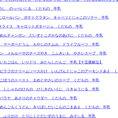
てめし のっぺいじる くだもの 牛乳
めこロールパン ポテトグラタン キャベツとじゃこのソテー 牛乳
じきライス キャロットポタージュ くだもの 牛乳
トめんチャンポン だいずとこざかなのあげに くだもの 牛乳
ん マーボーどうふ もやしのナムル ドライフルーツ 牛乳
パン メルルーサのチーズやき こふきいも やさいスープ 牛乳
まいもごはん いりどり みたらしだんご 牛乳【十五夜献立】
ーピラフのクリームソースかけ いんげんとじゃこのアーモンドあえ 
とごぼうのトースト まめとやさいのスープ くだもの 牛乳
ん ししゃものひもの ひじきのいりに りきゅうじる 牛乳
ンバラヤ あさりのチャウダー くだもの 牛乳
トめんごもくうどん きりぼしだいこんのごまあえ くだもの 牛乳
ん ふりかけ とりにくとだいずのうまに みそしる 牛乳