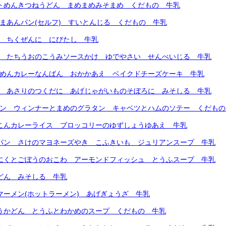
フトめんきつねうどん まめまめみそまめ くだもの 牛乳
ごまあんパン(セルフ) すいとんじる くだもの 牛乳
ん ちくぜんに にびたし 牛乳
ん たちうおのこうみソースかけ ゆでやさい せんべいじる 牛乳
トめんカレーなんばん おかかあえ ベイクドチーズケーキ 牛乳
ん あさりのつくだに あげじゃがいものそぼろに みそしる 牛乳
パン ウィンナーとまめのグラタン キャベツとハムのソテー くだも
いこんカレーライス ブロッコリーのゆずしょうゆあえ 牛乳
ろパン さけのマヨネーズやき こふきいも ジュリアンスープ 牛乳
りにくとごぼうのおこわ アーモンドフィッシュ とうふスープ 牛乳
たどん みそしる 牛乳
ンマーメン(ホットラーメン) あげぎょうざ 牛乳
ゅうかどん とうふとわかめのスープ くだもの 牛乳