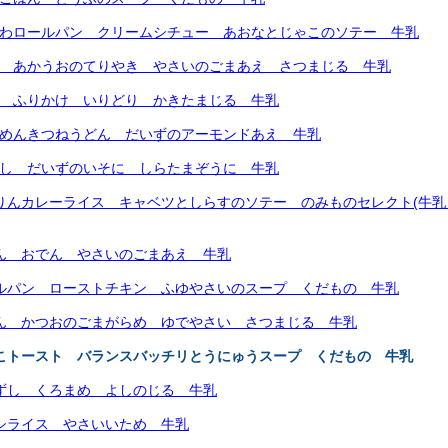
さわロールパン クリームシチュー あおなとじゃこのソテー 牛乳
ん あかうおのてりやき やさいのごまあえ さつまじる 牛乳
ん ふりかけ いりどり かきたまじる 牛乳
トめんきつねうどん だいずのアーモンドあえ 牛乳
めし だいずのいそに しらたまぞうに 牛乳
どりんカレーライス キャベツとしらすのソテー のみものセレクト(牛
はん おでん やさいのごまあえ 牛乳
ールパン ローストチキン ふゆやさいのスープ くだもの 牛乳
はん かつおのごまがらめ ゆでやさい さつまじる 牛乳
ゃこトースト バランスバッチリとうにゅうスープ くだもの 牛乳
けずし くろまめ よしのじる 牛乳
ヤシライス やさいいため 牛乳