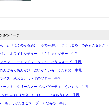
の他のページ
はん とりにくのからあげ ゆでやさい すましじる のみものセレクト
ルパン ホワイトシチュー さんしょくソテー 牛乳
イファン アーモンドフィッシュ とうふスープ 牛乳
トめんごもくあんかけ だいがくいも くだもの 牛乳
シライス あおなとしらすのソテー 牛乳
こトースト クリームスープスパゲッティ くだもの 牛乳
 さわらのてりやき にびたし りきゅうじる 牛乳
バ ちゅうかたまごスープ くだもの 牛乳