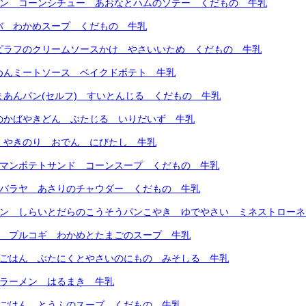
パン コーンシチュー あおなとハムのソテー くだもの 牛乳
バ わかめスープ くだもの 牛乳
ーピラフのクリームソースかけ やさいいため くだもの 牛乳
めんミートソース ベイクドポテト 牛乳
まあんパン(セルフ) すいとんじる くだもの 牛乳
のかばやきどん ぶたじる いりだいず 牛乳
 やきのり おでん にびたし 牛乳
ーマンポテトサンド コーンスープ くだもの 牛乳
ンバラヤ あさりのチャウダー くだもの 牛乳
パン しらいとだらのこうそうパンこやき ゆでやさい ミネストロー
ん プルコギ わかめとたまごのスープ 牛乳
すごはん ぶたにくとやさいのにもの みそしる 牛乳
くラーメン はるまき 牛乳
ろごはん とうふのスープ くだもの 牛乳