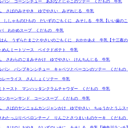
ールパン コーンシチュー あおなとじゃこのソテー くだもの 牛乳
はん さばのみそやき ゆでやさい みぞれじる 牛乳
ん ししゃものひもの だいずのごもくに みそしる 牛乳【いい歯の
ンバ わかめスープ くだもの 牛乳
ごはん うずらたまごとやさいのごもくに おかかあえ 牛乳【十三夜
フトめんミートソース ベイクドポテト 牛乳
はん さわらのごまみそかけ ゆでやさい けんちんじる 牛乳
ールパン パンプキンシチュー キャベツとベーコンのソテー くだもの
ツカレーライス さんしょくソテー 牛乳
サミトースト マンハッタンクラムチャウダー くだもの 牛乳
リコンカーンサンド コーンスープ くだもの 牛乳
はん さばのヤンニョムカンジャンかけ ゆでやさい ちゅうかとうふス
じさわたっぷりペペロンチーノ りんごとさつまいものケーキ くだもの
はん さけのしおやき だいずのいそに みそしる 牛乳【神奈川ランチ