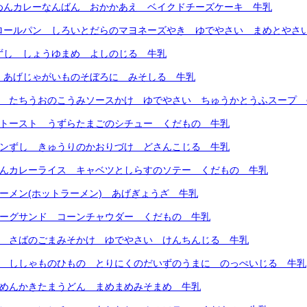
トめんカレーなんばん おかかあえ ベイクドチーズケーキ 牛乳
こロールパン しろいとだらのマヨネーズやき ゆでやさい まめとやさ
ずし しょうゆまめ よしのじる 牛乳
 あげじゃがいものそぼろに みそしる 牛乳
ん たちうおのこうみソースかけ ゆでやさい ちゅうかとうふスープ 
ミトースト うずらたまごのシチュー くだもの 牛乳
コンずし きゅうりのかおりづけ どさんこじる 牛乳
りんカレーライス キャベツとしらすのソテー くだもの 牛乳
マーメン(ホットラーメン) あげぎょうざ 牛乳
バーグサンド コーンチャウダー くだもの 牛乳
ん さばのごまみそかけ ゆでやさい けんちんじる 牛乳
ん ししゃものひもの とりにくのだいずのうまに のっぺいじる 牛乳
トめんかきたまうどん まめまめみそまめ 牛乳