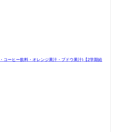
乳・コーヒー飲料・オレンジ果汁・ブドウ果汁)【2学期給