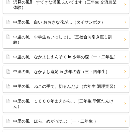
浜見の風⁈ すてきな浜風 ふいてます（三年生 交流農業
体験）
中里の風 白い おおきな花が…（タイサンボク）
中里の風 中学生もいっしょに（三校合同引き渡し訓
練）
中里の風 なかよしえんそく in 少年の森（一・二年生）
中里の風 なかよし遠足 in 少年の森（三・四年生）
中里の風 ねこの手で、切るんだよ（六年生 調理実習）
中里の風 １６００年まえから…（三年生 学区たんけ
ん）
中里の風 ほら、めが でたよ（一・二年生 ）