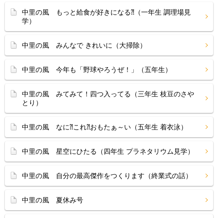
中里の風 もっと給食が好きになる⁈（一年生 調理場見
学）
中里の風 みんなで きれいに（大掃除）
中里の風 今年も「野球やろうぜ！」（五年生）
中里の風 みてみて！四つ入ってる（三年生 枝豆のさや
とり）
中里の風 なに⁈これ⁈おもたぁ～い（五年生 着衣泳）
中里の風 星空にひたる（四年生 プラネタリウム見学）
中里の風 自分の最高傑作をつくります（終業式の話）
中里の風 夏休み号