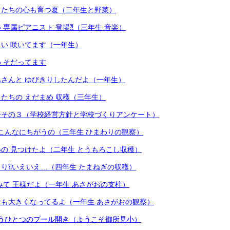
もたちの心も育つ夏（二年生と野菜）
 専属ピアニスト 登場⁈（三年生 音楽）
い 咲いてます（一年生）
 そだってます
さんと ゆびきりしたんだよ（一年生）
たちの えだまめ 収穫（三年生）
号その３（学校経営方針と学校づくりアンケート）
こんなにちがうの（三年生 ひまわりの観察）
の 見つけたよ（二年生 とうもろこし収穫）
り⁈いえいえ…（四年生 たまねぎの収穫）
みて 王様だよ（一年生 あさがおの支柱）
も大きくなってるよ（一年生 あさがおの観察）
うひとつのプール開き（ようこそ御所見小）