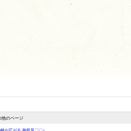
の他のページ
輪が広がる 御所見〇〇♪