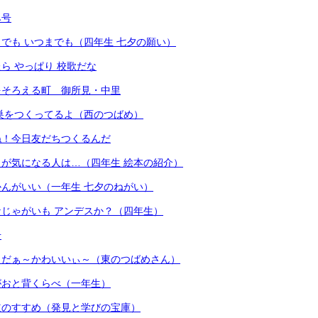
み号
でも いつまでも（四年生 七夕の願い）
ら やっぱり 校歌だな
をそろえる町 御所見・中里
巣をつくってるよ（西のつばめ）
ね！今日友だちつくるんだ
が気になる人は…（四年生 絵本の紹介）
んがいい（一年生 七夕のねがい）
じゃがいも アンデスか？（四年生）
号
とだぁ～かわいいぃ～（東のつばめさん）
がおと背くらべ（一年生）
道のすすめ（発見と学びの宝庫）