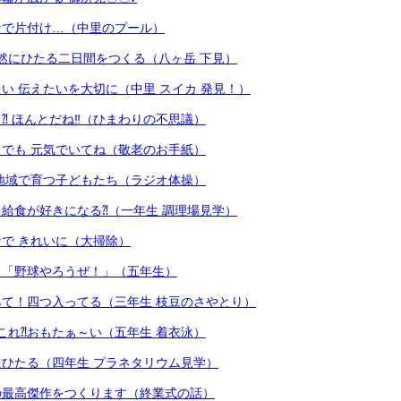
なで片付け…（中里のプール）
然にひたる二日間をつくる（八ヶ岳 下見）
い 伝えたいを大切に（中里 スイカ 発見！）
⁈ ほんとだね‼（ひまわりの不思議）
でも 元気でいてね（敬老のお手紙）
 地域で育つ子どもたち（ラジオ体操）
給食が好きになる⁈（一年生 調理場見学）
で きれいに（大掃除）
も「野球やろうぜ！」（五年生）
て！四つ入ってる（三年生 枝豆のさやとり）
これ⁈おもたぁ～い（五年生 着衣泳）
ひたる（四年生 プラネタリウム見学）
の最高傑作をつくります（終業式の話）