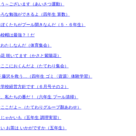
よう～ございます（あいさつ運動）
ろな勉強ができるよ（四年生 算数）
、ぼくたちがプール開きなんだ（５・６年生）
の校帽は最強？！だ
はわたしなんだ（体育集会）
花 咲いてます（かさと紫陽花）
はここにおくんだよ（たてわり集会）
 藤沢を救う…（四年生 ゴミ〈資源〉体験学習）
は学校経営方針です（６月号その２）
、私たちの番だ！（六年生 プール清掃）
なここだよ～（たてわりグループ顏あわせ）
じゃかいも（五年生 調理実習）
い お茶は いかがですか（五年生）