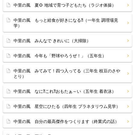
中里の風 夏🌻 地域で育つ子どもたち（ラジオ体操）
中里の風 もっと給食が好きになる⁈（一年生 調理場見
学）
中里の風 みんなで きれいに（大掃除）
中里の風 今年も「野球やろうぜ！」（五年生）
中里の風 みてみて！四つ入ってる（三年生 枝豆のさや
とり）
中里の風 なに⁈これ⁈おもたぁ～い（五年生 着衣泳）
中里の風 星空にひたる（四年生 プラネタリウム見学）
中里の風 自分の最高傑作をつくります（終業式の話）