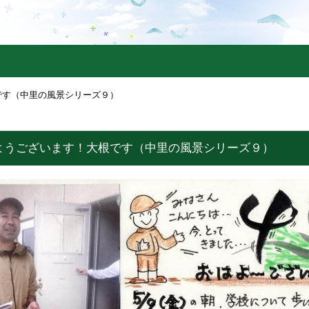
です（中里の風景シリーズ９）
ようございます！大根です（中里の風景シリーズ９）