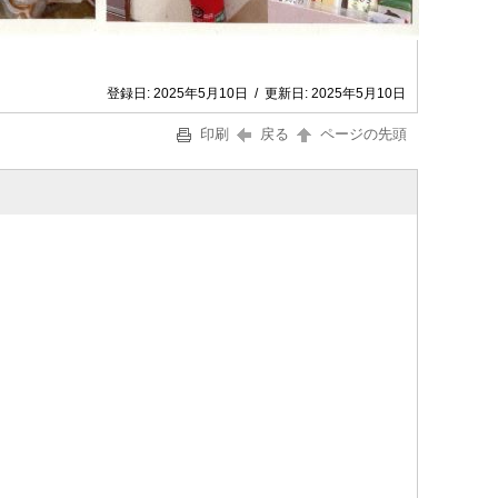
登録日:
2025年5月10日
/
更新日:
2025年5月10日
印刷
戻る
ページの先頭