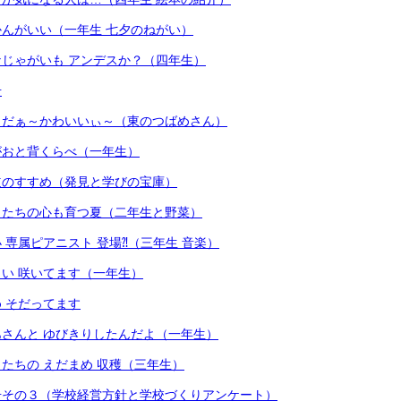
んがいい（一年生 七夕のねがい）
じゃがいも アンデスか？（四年生）
号
とだぁ～かわいいぃ～（東のつばめさん）
がおと背くらべ（一年生）
道のすすめ（発見と学びの宝庫）
もたちの心も育つ夏（二年生と野菜）
 専属ピアニスト 登場⁈（三年生 音楽）
い 咲いてます（一年生）
 そだってます
さんと ゆびきりしたんだよ（一年生）
たちの えだまめ 収穫（三年生）
号その３（学校経営方針と学校づくりアンケート）