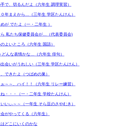
手で、切るんだよ（六年生 調理実習）
０年まえから…（三年生 学区たんけん）
めが でたよ（一・二年生 ）
ら 私たち保健委員会が…（代表委員会)
のよいところ（六年生 国語）
 どんな表情かな…（六年生 俳句）
出会いがうれしい（三年生 学区たんけん）
も、できたよ（つばめの巣）
ぉ～～、ハイ！！（六年生 リレー練習）
ね・・・（一・二年生 学校たんけん）
いいぃ～～（一年生 そら豆のさやむき）
大会がやってくる（六年生）
生はどこにいくのかな