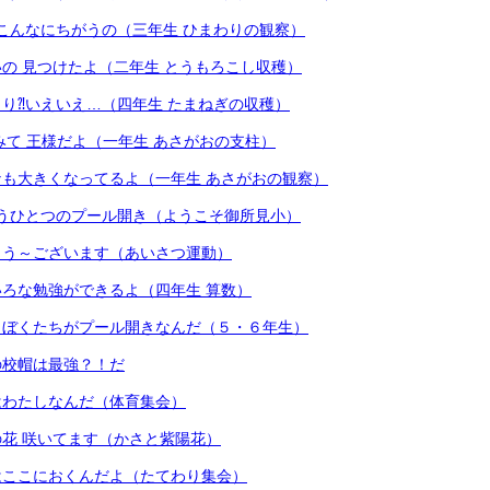
こんなにちがうの（三年生 ひまわりの観察）
の 見つけたよ（二年生 とうもろこし収穫）
り⁈いえいえ…（四年生 たまねぎの収穫）
みて 王様だよ（一年生 あさがおの支柱）
も大きくなってるよ（一年生 あさがおの観察）
うひとつのプール開き（ようこそ御所見小）
よう～ございます（あいさつ運動）
ろな勉強ができるよ（四年生 算数）
、ぼくたちがプール開きなんだ（５・６年生）
の校帽は最強？！だ
はわたしなんだ（体育集会）
花 咲いてます（かさと紫陽花）
はここにおくんだよ（たてわり集会）