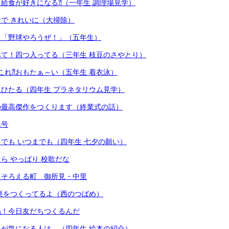
給食が好きになる⁈（一年生 調理場見学）
で きれいに（大掃除）
も「野球やろうぜ！」（五年生）
て！四つ入ってる（三年生 枝豆のさやとり）
これ⁈おもたぁ～い（五年生 着衣泳）
ひたる（四年生 プラネタリウム見学）
の最高傑作をつくります（終業式の話）
み号
でも いつまでも（四年生 七夕の願い）
ら やっぱり 校歌だな
をそろえる町 御所見・中里
巣をつくってるよ（西のつばめ）
ね！今日友だちつくるんだ
が気になる人は…（四年生 絵本の紹介）