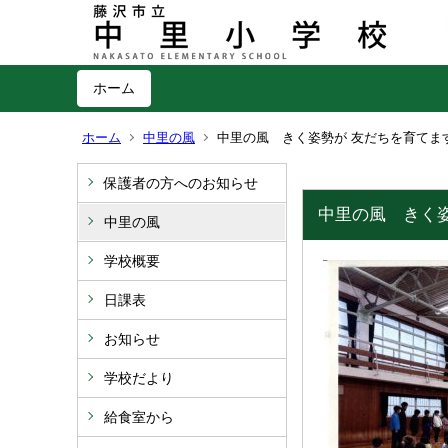
ホーム
ホーム
中里の風
中里の風 きく姿勢が 友だちを育てま
保護者の方へのお知らせ
中里の風 きく
中里の風
学校概要
日課表
お知らせ
学校だより
給食室から