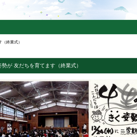
す（終業式）
姿勢が 友だちを育てます（終業式）