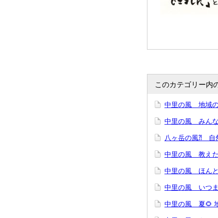
このカテゴリー内
中里の風 地域の
中里の風 みん
八ヶ岳の風⁈ 自
中里の風 教えた
中里の風 ほんと
中里の風 いつま
中里の風 夏🌻