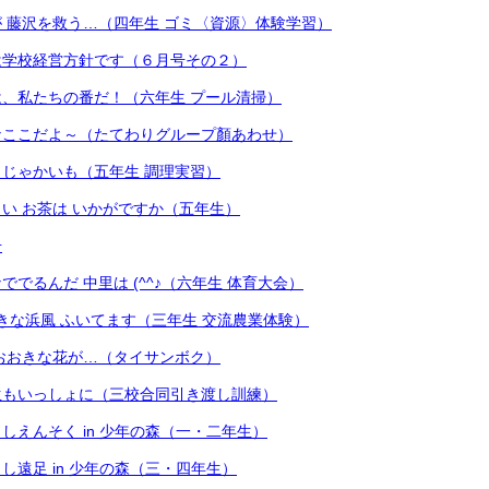
 藤沢を救う…（四年生 ゴミ〈資源〉体験学習）
は学校経営方針です（６月号その２）
、私たちの番だ！（六年生 プール清掃）
なここだよ～（たてわりグループ顏あわせ）
じゃかいも（五年生 調理実習）
い お茶は いかがですか（五年生）
号
でるんだ 中里は (^^♪（六年生 体育大会）
きな浜風 ふいてます（三年生 交流農業体験）
おおきな花が…（タイサンボク）
生もいっしょに（三校合同引き渡し訓練）
しえんそく in 少年の森（一・二年生）
し遠足 in 少年の森（三・四年生）