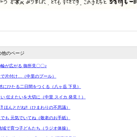
の他のページ
輪が広がる 御所見〇〇♪
なで片付け…（中里のプール）
然にひたる二日間をつくる（八ヶ岳 下見）
い 伝えたいを大切に（中里 スイカ 発見！）
⁈ ほんとだね‼（ひまわりの不思議）
でも 元気でいてね（敬老のお手紙）
 地域で育つ子どもたち（ラジオ体操）