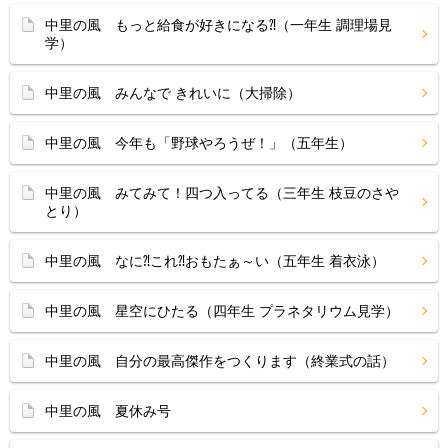
中里の風 もっと給食が好きになる⁈（一年生 調理場見
学）
中里の風 みんなで きれいに（大掃除）
中里の風 今年も「野球やろうぜ！」（五年生）
中里の風 みてみて！四つ入ってる（三年生 枝豆のさや
とり）
中里の風 なに⁈これ⁈おもたぁ～い（五年生 着衣泳）
中里の風 星空にひたる（四年生 プラネタリウム見学）
中里の風 自分の最高傑作をつくります（終業式の話）
中里の風 夏休み号