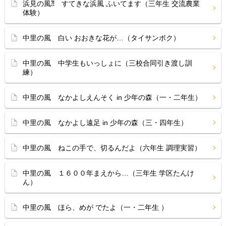
浜見の風⁈ すてきな浜風 ふいてます（三年生 交流農業
体験）
中里の風 白い おおきな花が…（タイサンボク）
中里の風 中学生もいっしょに（三校合同引き渡し訓
練）
中里の風 なかよしえんそく in 少年の森（一・二年生）
中里の風 なかよし遠足 in 少年の森（三・四年生）
中里の風 ねこの手で、切るんだよ（六年生 調理実習）
中里の風 １６００年まえから…（三年生 学区たんけ
ん）
中里の風 ほら、めが でたよ（一・二年生 ）