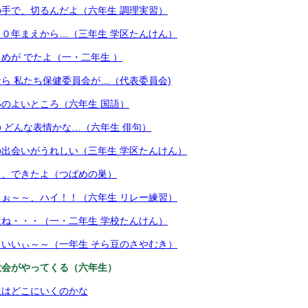
手で、切るんだよ（六年生 調理実習）
０年まえから…（三年生 学区たんけん）
めが でたよ（一・二年生 ）
ら 私たち保健委員会が…（代表委員会)
のよいところ（六年生 国語）
 どんな表情かな…（六年生 俳句）
出会いがうれしい（三年生 学区たんけん）
も、できたよ（つばめの巣）
ぉ～～、ハイ！！（六年生 リレー練習）
ね・・・（一・二年生 学校たんけん）
いいぃ～～（一年生 そら豆のさやむき）
大会がやってくる（六年生）
生はどこにいくのかな