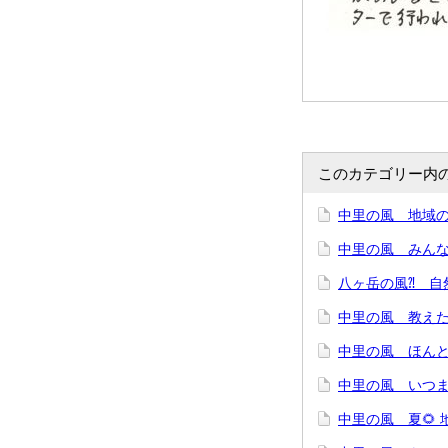
このカテゴリー内
中里の風 地域の
中里の風 みん
八ヶ岳の風⁈ 自
中里の風 教えた
中里の風 ほんと
中里の風 いつま
中里の風 夏🌻