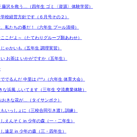
 藤沢を救う…（四年生 ゴミ〈資源〉体験学習）
は学校経営方針です（６月号その２）
、私たちの番だ！（六年生 プール清掃）
なここだよ～（たてわりグループ顏あわせ）
じゃかいも（五年生 調理実習）
い お茶は いかがですか（五年生）
号
でるんだ 中里は (^^♪（六年生 体育大会）
きな浜風 ふいてます（三年生 交流農業体験）
おおきな花が…（タイサンボク）
生もいっしょに（三校合同引き渡し訓練）
しえんそく in 少年の森（一・二年生）
し遠足 in 少年の森（三・四年生）