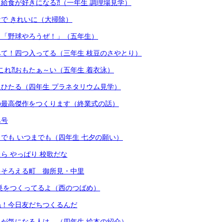
給食が好きになる⁈（一年生 調理場見学）
で きれいに（大掃除）
も「野球やろうぜ！」（五年生）
て！四つ入ってる（三年生 枝豆のさやとり）
これ⁈おもたぁ～い（五年生 着衣泳）
ひたる（四年生 プラネタリウム見学）
の最高傑作をつくります（終業式の話）
み号
でも いつまでも（四年生 七夕の願い）
ら やっぱり 校歌だな
をそろえる町 御所見・中里
巣をつくってるよ（西のつばめ）
ね！今日友だちつくるんだ
が気になる人は…（四年生 絵本の紹介）