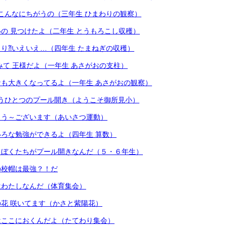
こんなにちがうの（三年生 ひまわりの観察）
の 見つけたよ（二年生 とうもろこし収穫）
り⁈いえいえ…（四年生 たまねぎの収穫）
みて 王様だよ（一年生 あさがおの支柱）
も大きくなってるよ（一年生 あさがおの観察）
うひとつのプール開き（ようこそ御所見小）
よう～ございます（あいさつ運動）
ろな勉強ができるよ（四年生 算数）
、ぼくたちがプール開きなんだ（５・６年生）
の校帽は最強？！だ
はわたしなんだ（体育集会）
花 咲いてます（かさと紫陽花）
はここにおくんだよ（たてわり集会）