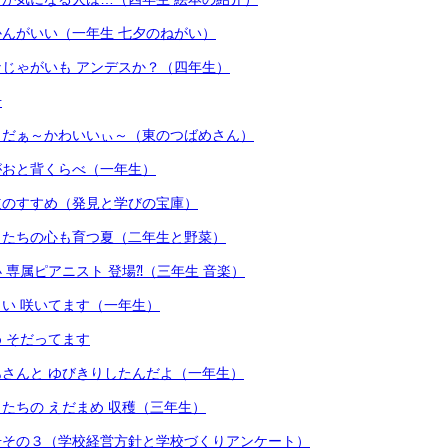
んがいい（一年生 七夕のねがい）
じゃがいも アンデスか？（四年生）
号
とだぁ～かわいいぃ～（東のつばめさん）
がおと背くらべ（一年生）
道のすすめ（発見と学びの宝庫）
もたちの心も育つ夏（二年生と野菜）
 専属ピアニスト 登場⁈（三年生 音楽）
い 咲いてます（一年生）
 そだってます
さんと ゆびきりしたんだよ（一年生）
たちの えだまめ 収穫（三年生）
号その３（学校経営方針と学校づくりアンケート）