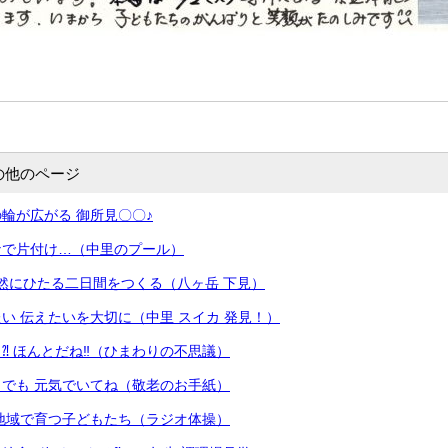
の他のページ
輪が広がる 御所見〇〇♪
なで片付け…（中里のプール）
然にひたる二日間をつくる（八ヶ岳 下見）
い 伝えたいを大切に（中里 スイカ 発見！）
⁈ ほんとだね‼（ひまわりの不思議）
でも 元気でいてね（敬老のお手紙）
 地域で育つ子どもたち（ラジオ体操）