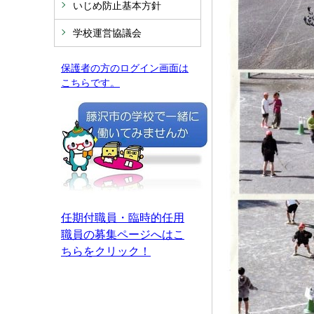
いじめ防止基本方針
学校運営協議会
保護者の方のログイン画面は
こちらです。
任期付職員・臨時的任用
職員の募集ページへはこ
ちらをクリック！