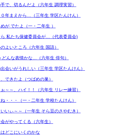
手で、切るんだよ（六年生 調理実習）
０年まえから…（三年生 学区たんけん）
めが でたよ（一・二年生 ）
ら 私たち保健委員会が…（代表委員会)
のよいところ（六年生 国語）
 どんな表情かな…（六年生 俳句）
出会いがうれしい（三年生 学区たんけん）
も、できたよ（つばめの巣）
ぉ～～、ハイ！！（六年生 リレー練習）
ね・・・（一・二年生 学校たんけん）
いいぃ～～（一年生 そら豆のさやむき）
大会がやってくる（六年生）
生はどこにいくのかな