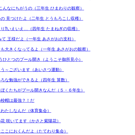
こんなにちがうの（三年生 ひまわりの観察）
の 見つけたよ（二年生 とうもろこし収穫）
り⁈いえいえ…（四年生 たまねぎの収穫）
みて 王様だよ（一年生 あさがおの支柱）
も大きくなってるよ（一年生 あさがおの観察）
うひとつのプール開き（ようこそ御所見小）
よう～ございます（あいさつ運動）
ろな勉強ができるよ（四年生 算数）
、ぼくたちがプール開きなんだ（５・６年生）
の校帽は最強？！だ
はわたしなんだ（体育集会）
花 咲いてます（かさと紫陽花）
はここにおくんだよ（たてわり集会）