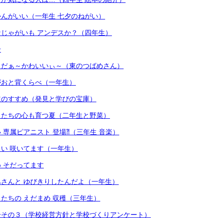
んがいい（一年生 七夕のねがい）
じゃがいも アンデスか？（四年生）
号
とだぁ～かわいいぃ～（東のつばめさん）
がおと背くらべ（一年生）
道のすすめ（発見と学びの宝庫）
もたちの心も育つ夏（二年生と野菜）
 専属ピアニスト 登場⁈（三年生 音楽）
い 咲いてます（一年生）
 そだってます
さんと ゆびきりしたんだよ（一年生）
たちの えだまめ 収穫（三年生）
号その３（学校経営方針と学校づくりアンケート）