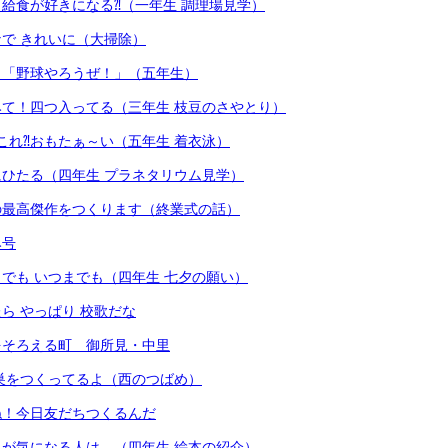
給食が好きになる⁈（一年生 調理場見学）
で きれいに（大掃除）
も「野球やろうぜ！」（五年生）
て！四つ入ってる（三年生 枝豆のさやとり）
これ⁈おもたぁ～い（五年生 着衣泳）
ひたる（四年生 プラネタリウム見学）
の最高傑作をつくります（終業式の話）
み号
でも いつまでも（四年生 七夕の願い）
ら やっぱり 校歌だな
をそろえる町 御所見・中里
巣をつくってるよ（西のつばめ）
ね！今日友だちつくるんだ
が気になる人は…（四年生 絵本の紹介）