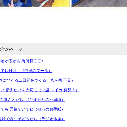
の他のページ
輪が広がる 御所見〇〇♪
なで片付け…（中里のプール）
然にひたる二日間をつくる（八ヶ岳 下見）
い 伝えたいを大切に（中里 スイカ 発見！）
⁈ ほんとだね‼（ひまわりの不思議）
でも 元気でいてね（敬老のお手紙）
 地域で育つ子どもたち（ラジオ体操）