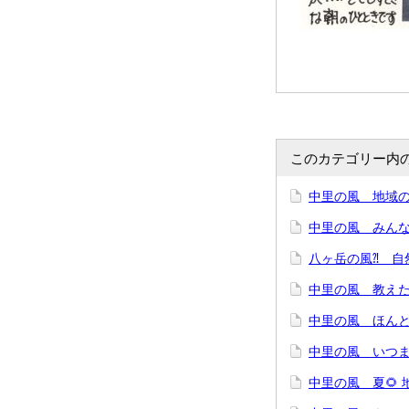
このカテゴリー内
中里の風 地域の
中里の風 みん
八ヶ岳の風⁈ 自
中里の風 教えた
中里の風 ほんと
中里の風 いつま
中里の風 夏🌻