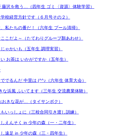
 藤沢を救う…（四年生 ゴミ〈資源〉体験学習）
は学校経営方針です（６月号その２）
、私たちの番だ！（六年生 プール清掃）
なここだよ～（たてわりグループ顏あわせ）
じゃかいも（五年生 調理実習）
い お茶は いかがですか（五年生）
号
でるんだ 中里は (^^♪（六年生 体育大会）
きな浜風 ふいてます（三年生 交流農業体験）
おおきな花が…（タイサンボク）
生もいっしょに（三校合同引き渡し訓練）
しえんそく in 少年の森（一・二年生）
し遠足 in 少年の森（三・四年生）