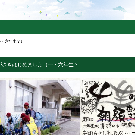
一・六年生？）
がさきはじめました（一・六年生？）