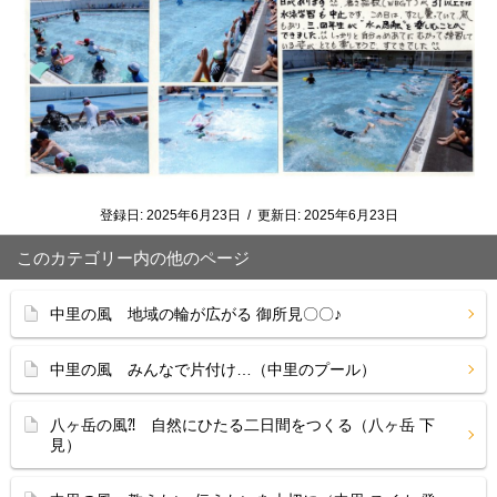
登録日:
2025年6月23日
/
更新日:
2025年6月23日
このカテゴリー内の他のページ
中里の風 地域の輪が広がる 御所見〇〇♪
中里の風 みんなで片付け…（中里のプール）
八ヶ岳の風⁈ 自然にひたる二日間をつくる（八ヶ岳 下
見）