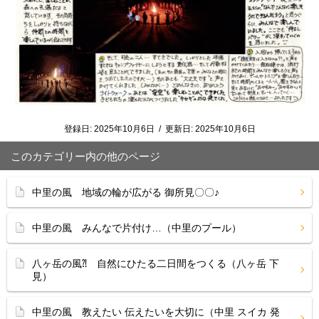
登録日:
2025年10月6日
/
更新日:
2025年10月6日
このカテゴリー内の他のページ
中里の風 地域の輪が広がる 御所見〇〇♪
中里の風 みんなで片付け…（中里のプール）
八ヶ岳の風⁈ 自然にひたる二日間をつくる（八ヶ岳 下
見）
中里の風 教えたい 伝えたいを大切に（中里 スイカ 発