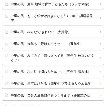
中里の風 夏🌻 地域で育つ子どもたち（ラジオ体操）
中里の風 もっと給食が好きになる⁈（一年生 調理場見
学）
中里の風 みんなで きれいに（大掃除）
中里の風 今年も「野球やろうぜ！」（五年生）
中里の風 みてみて！四つ入ってる（三年生 枝豆のさや
とり）
中里の風 なに⁈これ⁈おもたぁ～い（五年生 着衣泳）
中里の風 星空にひたる（四年生 プラネタリウム見学）
中里の風 自分の最高傑作をつくります（終業式の話）