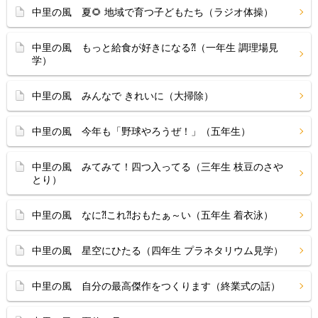
中里の風 夏🌻 地域で育つ子どもたち（ラジオ体操）
中里の風 もっと給食が好きになる⁈（一年生 調理場見
学）
中里の風 みんなで きれいに（大掃除）
中里の風 今年も「野球やろうぜ！」（五年生）
中里の風 みてみて！四つ入ってる（三年生 枝豆のさや
とり）
中里の風 なに⁈これ⁈おもたぁ～い（五年生 着衣泳）
中里の風 星空にひたる（四年生 プラネタリウム見学）
中里の風 自分の最高傑作をつくります（終業式の話）