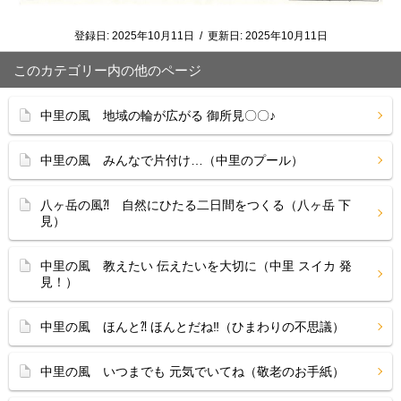
登録日:
2025年10月11日
/
更新日:
2025年10月11日
このカテゴリー内の他のページ
中里の風 地域の輪が広がる 御所見〇〇♪
中里の風 みんなで片付け…（中里のプール）
八ヶ岳の風⁈ 自然にひたる二日間をつくる（八ヶ岳 下
見）
中里の風 教えたい 伝えたいを大切に（中里 スイカ 発
見！）
中里の風 ほんと⁈ ほんとだね‼（ひまわりの不思議）
中里の風 いつまでも 元気でいてね（敬老のお手紙）