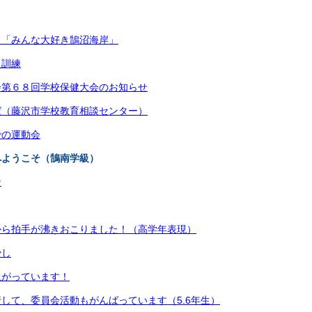
 「みんな大好き鵠沼海岸」
災訓練
会第６８回学校保健大会のお知らせ
ば（藤沢市学校教育相談センター）
での運動会
へようこそ（鵠南学級）
ン
から拍手が沸きおこりました！（高学年表現）
少し
上がっています！
して、委員会活動もがんばっています（5.6年生）