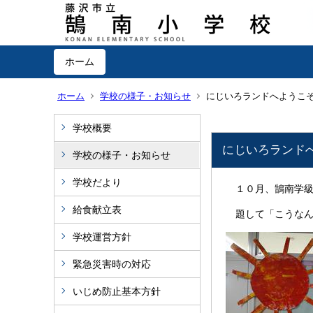
ホーム
ホーム
学校の様子・お知らせ
にじいろランドへようこ
学校概要
にじいろランド
学校の様子・お知らせ
学校だより
１０月、鵠南学級
給食献立表
題して
「こうな
学校運営方針
緊急災害時の対応
いじめ防止基本方針