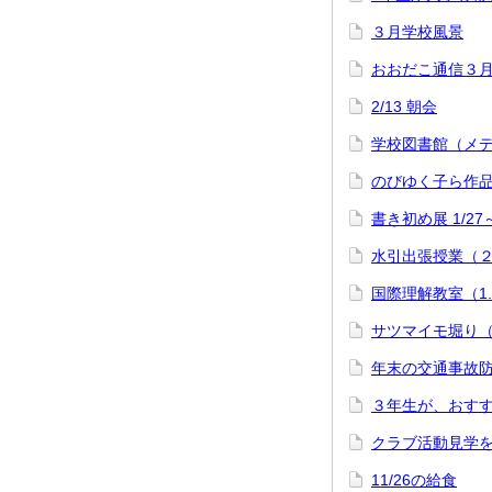
３月学校風景
おおだこ通信３
2/13 朝会
学校図書館（メ
のびゆく子ら作
書き初め展 1/27
水引出張授業（
国際理解教室（1
サツマイモ堀り
年末の交通事故防
３年生が、おす
クラブ活動見学
11/26の給食