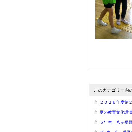
このカテゴリー内
２０２６年度第
夏の教育文化講
５年生 八ヶ岳