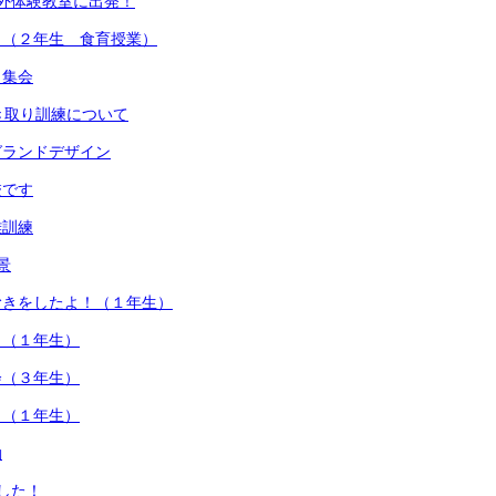
外体験教室に出発！
さ（２年生 食育授業）
う集会
き取り訓練について
グランドデザイン
校です
難訓練
景
むきをしたよ！（１年生）
！（１年生）
会（３年生）
！（１年生）
動
した！