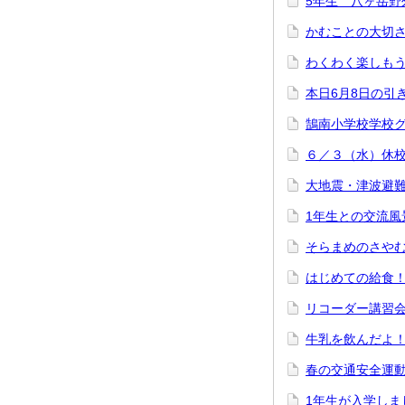
5年生 八ヶ岳野
かむことの大切
わくわく楽しも
本日6月8日の引
鵠南小学校学校
６／３（水）休
大地震・津波避
1年生との交流風
そらまめのさや
はじめての給食
リコーダー講習
牛乳を飲んだよ
春の交通安全運
1年生が入学しま