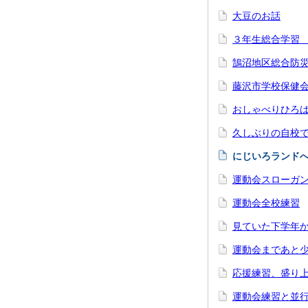
大豆のお話
３年生総合学習
鵠沼地区総合防
藤沢市学校保健
おしゃべりひろ
久しぶりの自校
にじいろランド
運動会スローガ
運動会全校練習
見ていた下学年
運動会まであと
応援練習、盛り
運動会練習と並行