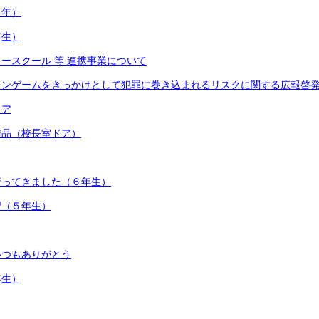
１年）
年生）
ースクール 等 連携事業について
インゲームをきっかけとして犯罪に巻き込まれるリスクに関する広報啓
ィア
作品（校長室ドア）
行ってきました（６年生）
習（５年生）
いつもありがとう
年生）