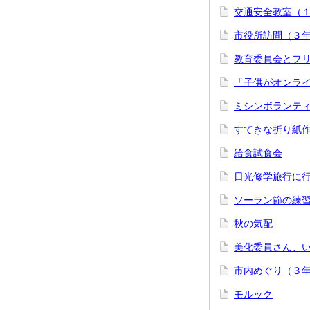
交通安全教室（
市役所訪問（３
教育委員会とフリ
「子供がオンラ
ミシンボランテ
すてきな折り紙
給食試食会
日光修学旅行に
ソーラン節の練
秋の気配
美化委員さん、
市内めぐり（３
モルック