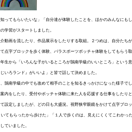
を知ってもらいたいな」「自分達が体験したことを、ほかのみんなにも
この学習がスタートしました。
紹介動画を流したり、作品展示をしたりする取組。２つめは、自分たち
けて点字ブロックを歩く体験、パラスポーツボッチャ体験をしてもらう
６年生から「いろんな子がいるところが鵠南学級のいいところ」という
にじいろランド』がいいよ」と皆で話して決めました。
、鵠南学級の中でも改めて相手のことを知るきっかけになった様子でし
の案内をしたり、受付やボッチャ体験に来た人を応援する仕事をしたり
けて設定しましたが、どの日も大盛況。視野狭窄眼鏡をかけて点字ブロ
引いてもらったから歩けた」「１人で歩くのは、見えにくくてこわかっ
話していました。