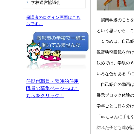
学校運営協議会
保護者のログイン画面はこち
「鵠南学級のこと
らです。
という思いから、
１つめは、
自己
視野狭窄眼鏡を付
決めでは、学級の
いろな色がある『
任期付職員・臨時的任用
自己紹介の動画は
職員の募集ページへはこ
展示ブロック体験
ちらをクリック！
学年ごとに日を分
「○○ちゃんに手を
訪れた子ども達が