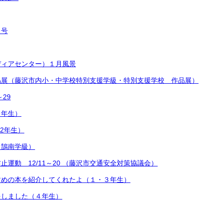
月号
ディアセンター）１月風景
品展（藤沢市内小・中学校特別支援学級・特別支援学校 作品展）
～29
２年生）
.2年生）
（鵠南学級）
止運動 12/11～20 （藤沢市交通安全対策協議会）
すめの本を紹介してくれたよ（１・３年生）
をしました（４年生）