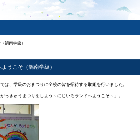
そ（鵠南学級）
へようこそ（鵠南学級）
では、学級のおまつりに全校の皆を招待する取組を行いました。
んがっきゅうまつりをしよう～にじいろランドへようこそ～」。