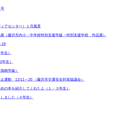
月号
ディアセンター）１月風景
品展（藤沢市内小・中学校特別支援学級・特別支援学校 作品展）
～29
２年生）
.2年生）
（鵠南学級）
止運動 12/11～20 （藤沢市交通安全対策協議会）
すめの本を紹介してくれたよ（１・３年生）
をしました（４年生）