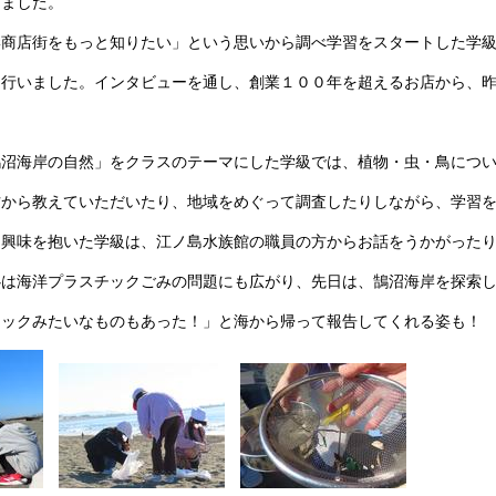
きました。
商店街をもっと知りたい」という思いから調べ学習をスタートした学級
を行いました。インタビューを通し、創業１００年を超えるお店から、
沼海岸の自然」をクラスのテーマにした学級では、植物・虫・鳥につい
方から教えていただいたり、地域をめぐって調査したりしながら、学習
興味を抱いた学級は、江ノ島水族館の職員の方からお話をうかがったり
心は海洋プラスチックごみの問題にも広がり、先日は、鵠沼海岸を探索
チックみたいなものもあった！」と海から帰って報告してくれる姿も！