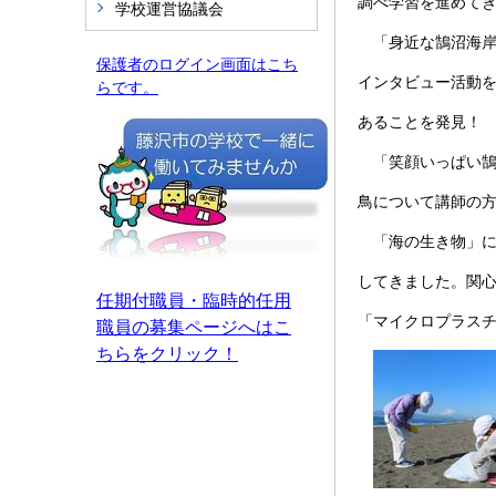
調べ学習を進めて
学校運営協議会
「身近な鵠沼海岸
保護者のログイン画面はこち
インタビュー活動
らです。
あることを発見！
「笑顔いっぱい鵠
鳥について講師の
「海の生き物」に
してきました。関
任期付職員・臨時的任用
「マイクロプラス
職員の募集ページへはこ
ちらをクリック！