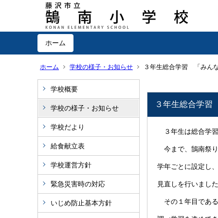
ホーム
ホーム
学校の様子・お知らせ
３年生総合学習 「みん
学校概要
３年生総合学習
学校の様子・お知らせ
学校だより
３年生は総合学習
給食献立表
今まで、鵠南祭り
学校運営方針
学年ごとに設定し
緊急災害時の対応
見直しを行いまし
その１年目である
いじめ防止基本方針