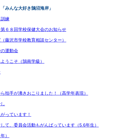
 「みんな大好き鵠沼海岸」
災訓練
会第６８回学校保健大会のお知らせ
ば（藤沢市学校教育相談センター）
での運動会
へようこそ（鵠南学級）
ン
から拍手が沸きおこりました！（高学年表現）
少し
上がっています！
して、委員会活動もがんばっています（5.6年生）
１年）