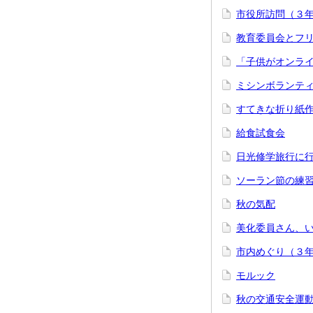
市役所訪問（３
教育委員会とフリ
「子供がオンラ
ミシンボランテ
すてきな折り紙
給食試食会
日光修学旅行に
ソーラン節の練
秋の気配
美化委員さん、
市内めぐり（３
モルック
秋の交通安全運