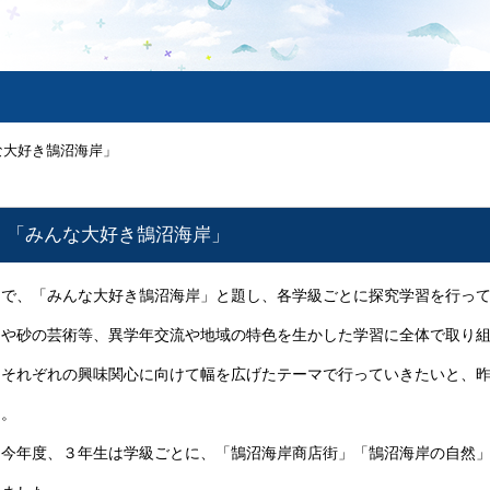
な大好き鵠沼海岸」
 「みんな大好き鵠沼海岸」
で、「みんな大好き鵠沼海岸」と題し、各学級ごとに探究学習を行って
や砂の芸術等、異学年交流や地域の特色を生かした学習に全体で取り組
、それぞれの興味関心に向けて幅を広げたテーマで行っていきたいと、
た。
今年度、３年生は学級ごとに、「鵠沼海岸商店街」「鵠沼海岸の自然」