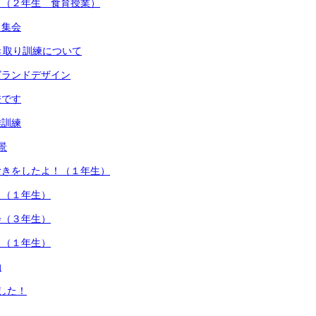
さ（２年生 食育授業）
う集会
き取り訓練について
グランドデザイン
校です
難訓練
景
むきをしたよ！（１年生）
！（１年生）
会（３年生）
！（１年生）
動
した！