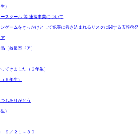
年生）
ースクール 等 連携事業について
インゲームをきっかけとして犯罪に巻き込まれるリスクに関する広報啓
ィア
作品（校長室ドア）
行ってきました（６年生）
習（５年生）
いつもありがとう
年生）
動 ９／２１～３０