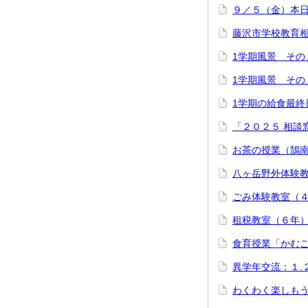
９／５（金）本
藤沢市学校教育
1学期風景 その
1学期風景 その
1学期の給食最
「２０２５ 相談
お茶の授業（鵠
八ヶ岳野外体験教室
ごみ体験教室（
租税教室（６年
食育授業「かむ
異学年交流：１.
わくわく楽しも