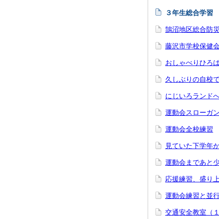
３年生総合学習
鵠沼地区総合防
藤沢市学校保健
おしゃべりひろ
久しぶりの自校
にじいろランド
運動会スローガ
運動会全校練習
見ていた下学年
運動会まであと
応援練習、盛り
運動会練習と並行
交通安全教室（