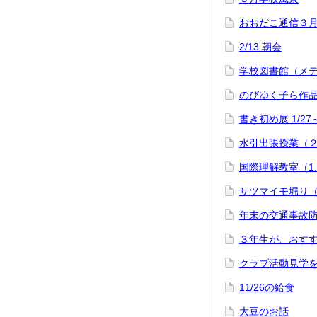
おおだこ通信３
2/13 朝会
学校図書館（メ
のびゆく子ら作
書き初め展 1/27
水引出張授業（
国際理解教室（1
サツマイモ堀り
年末の交通事故防
３年生が、おす
クラブ活動見学
11/26の給食
大豆のお話