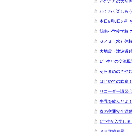
かむことの大切
わくわく楽しも
本日6月8日の引
鵠南小学校学校
６／３（水）休
大地震・津波避
1年生との交流風
そらまめのさや
はじめての給食
リコーダー講習
牛乳を飲んだよ
春の交通安全運
1年生が入学しま
３月学校風景