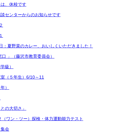
日は、休校です
相談センターからのお知らせです
２
１
終日：夏野菜のカレー、おいしくいただきました！
窓口 」（藤沢市教育委員会）
南学級）
（５年生）6/10～11
４年）
）
ことの大切さ」
２（ワン・ツー）探検・体力運動能力テスト
う集会