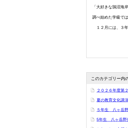
「大好きな鵠沼海
調べ始めた学級で
１２月には、３年
このカテゴリー内
２０２６年度第
夏の教育文化講
５年生 八ヶ岳
5年生 八ヶ岳野