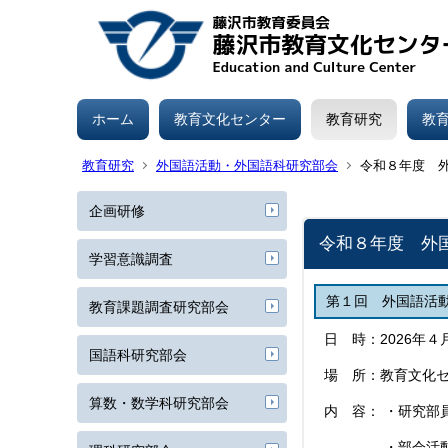
ホーム
教育文化センター
教育研究
教
教育研究
外国語活動・外国語科研究部会
令和８年度 
企画研修
令和８年度 外
学習意識調査
第１回 外国語活
教育課題調査研究部会
日 時：2026年４
国語科研究部会
場 所：教育文化セ
算数・数学科研究部会
内 容： ・研究部
・部会活動概