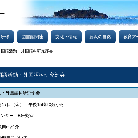
育研修
図書館関連
文化・情報
藤沢の自然
教育ア
外国語活動・外国語科研究部会
国語活動・外国語科研究部会
動・外国語科研究部会
月17日（金） 午後15時30分から
ンター B研究室
員自己紹介
要について