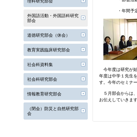
理科研究部会
・年間予定に
外国語活動・外国語科研究
部会
道徳研究部会（休会）
教育実践臨床研究部会
社会科資料集
今年度は研究が始
年度は中学１先生
社会科研究部会
す。今年のセミナ
５月部会からは、
情報教育研究部会
お伝えしていきま
（閉会）防災と自然研究部
会