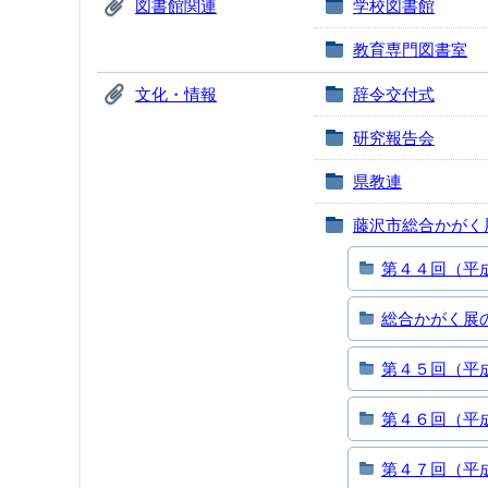
図書館関連
学校図書館
教育専門図書室
文化・情報
辞令交付式
研究報告会
県教連
藤沢市総合かがく
第４４回（平
総合かがく展
第４５回（平
第４６回（平
第４７回（平