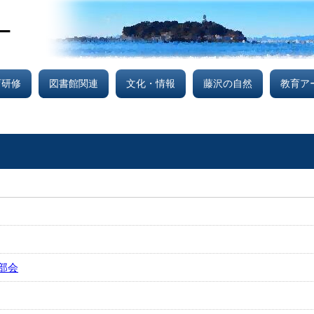
育研修
図書館関連
文化・情報
藤沢の自然
教育ア
部会