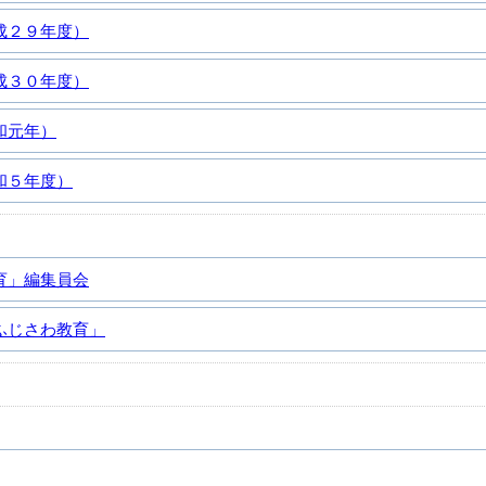
成２９年度）
成３０年度）
和元年）
和５年度）
育」編集員会
ふじさわ教育」