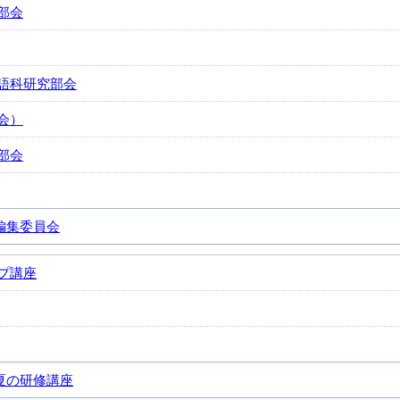
部会
語科研究部会
会）
部会
編集委員会
プ講座
夏の研修講座