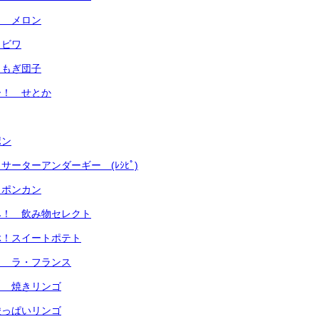
！ メロン
 ビワ
よもぎ団子
ー！ せとか
ポン
ーターアンダーギー (ﾚｼﾋﾟ)
 ポンカン
み！ 飲み物セレクト
ぶ！スイートポテト
！ ラ・フランス
！ 焼きリンゴ
酸っぱいリンゴ