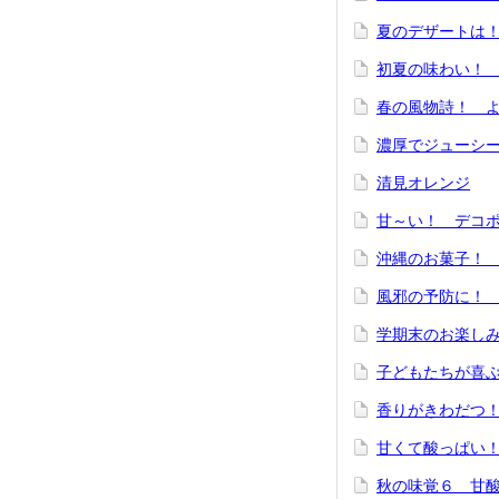
夏のデザートは
初夏の味わい！
春の風物詩！ 
濃厚でジューシ
清見オレンジ
甘～い！ デコ
沖縄のお菓子！ サ
風邪の予防に！
学期末のお楽し
子どもたちが喜
香りがきわだつ
甘くて酸っぱい
秋の味覚６ 甘