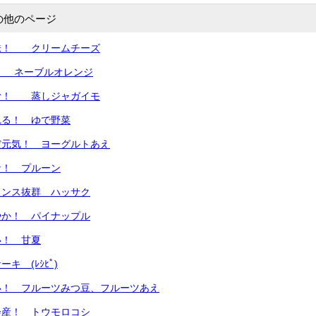
の他のページ
味！ クリームチーズ
！ ネーブルオレンジ
む！ 蒸しジャガイモ
れる！ ゆで野菜
だ元気！ ヨーグルトあえ
な！ プルーン
ランス抜群 ハッサク
やか！ パイナップル
い！ 甘夏
キ (ﾚｼﾋﾟ)
い！ フルーツみつ豆、フルーツあえ
会産！ トウモロコシ