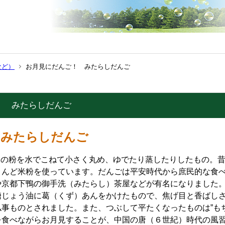
など）
お月見にだんご！ みたらしだんご
！ みたらしだんご
みたらしだんご
！
物の粉を水でこねて小さく丸め、ゆでたり蒸したりしたもの。
とんど米粉を使っています。だんごは平安時代から庶民的な食
や京都下鴨の御手洗（みたらし）茶屋などが有名になりました
糖じょう油に葛（くず）あんをかけたもので、焦げ目と香ばし
仏事ものとされました。また、つぶして平たくなったものは”も
を食べながらお月見することが、中国の唐（６世紀）時代の風