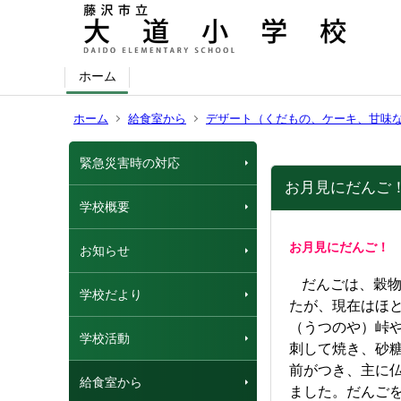
ホーム
ホーム
給食室から
デザート（くだもの、ケーキ、甘味
緊急災害時の対応
お月見にだんご
学校概要
お月見にだんご
お知らせ
だんごは、穀
学校だより
たが、現在はほ
（うつのや）峠
学校活動
刺して焼き、砂
前がつき、主に
給食室から
ました。だんご