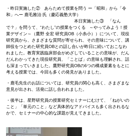
・昨日実施した② あらためて授業を問う ー「昭和」から「令
和」へー 鹿毛雅治 氏（慶応義塾大学）
本日実施した③ 「なん
で？」を問うて、“わたし”の授業をつくる
～やってみよう！授
業デザイン～（鷹野 全宏 研究員OB（小糸小））について、現役
研究員から、さまざまな質問が寄せられ、その意味について、講
師役をつとめた研究員OBとの話し合いが昨日に続いておこなわ
れました。教育実践臨床部会がめざしていることの意味が、だん
だんわかってきた現役研究員、「ことば」の意味も理解され、話
も深まっていきました。鷹野研究員OBの6つの構成要素をもとに
考える授業では、今回も多くの発見がありました。
・鹿毛先生のお話については、研究員の関心も高く、さまざまな
意見が出され、活発に話し合われました。
・後半は、星野研究員の授業研究セミナーにむけて、「ねがいの
こと」「単元のこと」など具体的なアドバイスも多く出されるな
かで、セミナーの中心的な課題が見えてきました。