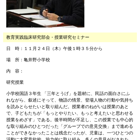
教育実践臨床研究部会・授業研究セミナー
日 時：１１月２４日（木）午後１時３５分から
場 所：亀井野小学校
内 容：
研究授業
小学校国語３年生 「三年とうげ」を題材に、民話の面白さにふ
れながら、叙述にそって、物語の情景、登場人物の行動や気持ち
を読みとらせたいと取り組んだ。授業者のねがいは授業のあと
で、子どもたちが「もっとやりたい、もっと考えたいと思わせる
授業をめざす」である。後半時間が不足し、この授業でも中心的
な取り組みのひとつだった「グループでの意見交換」まで進める
ことができなかったことは残念だったが、
児童は、一つひとつの
活動に大変意欲的、協力的に取り組み、多くの意見
がだされた。