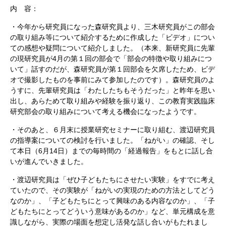
内 容：
・今年から研究員になった森研究員より、三木研究員がこの部会
の取り組み等について紹介するために作成した「ビデオ」につい
ての感想や疑問について紹介しました。（本来、新研究員に先輩
の現研究員が4月の第１回の部会で「部会の特徴や取り組みにつ
いて」話すのだが、森研究員が第１回部会を欠席したため、ビデ
オで撮影したものを事前にみて参加したのです）。森研究員のよ
うすに、先輩研究員は「わたしたちもそうだった」と昨年を思い
出し、あらためて取り組みや経験を振り返り、この教育実践臨床
研究部会の取り組みについて考える機会になったようです。
・そのあと、６月末に授業研究セミナーに取り組む、渡辺研究員
の指導案についての検討を行いました。「ねがい」の確認、そし
て本日（6月14日）までの毎時間の「経過報告」をもとに話し合
いが進んでいきました。
・渡辺研究員は「ぜひ子どもたちにさせたい実験」をすでに考え
ていたので、その実験が「ねがいの実現のための方法としてどう
なのか」、「子どもたちにとって興味のある内容なのか」、「子
どもたちにとってどういう意味があるのか」など、単元構成を意
識しながら、実際の場面を想定し活発な話し合いがもたれまし