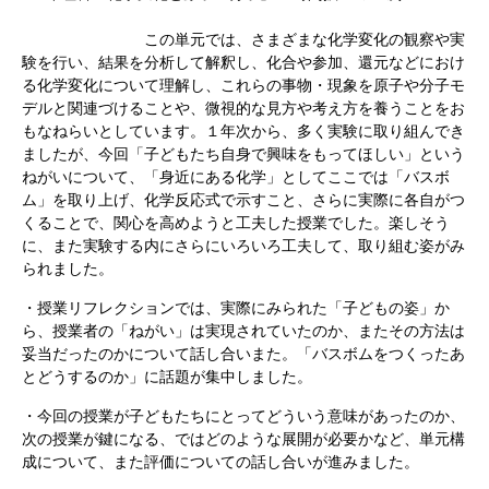
この単元では、さまざまな化学変化の観察や実
験を行い、結果を分析して解釈し、化合や参加、還元などにおけ
る化学変化について理解し、これらの事物・現象を原子や分子モ
デルと関連づけることや、微視的な見方や考え方を養うことをお
もなねらいとしています。１年次から、多く実験に取り組んでき
ましたが、今回「子どもたち自身で興味をもってほしい」という
ねがいについて、「身近にある化学」としてここでは「バスボ
ム」を取り上げ、化学反応式で示すこと、さらに実際に各自がつ
くることで、関心を高めようと工夫した授業でした。楽しそう
に、また実験する内にさらにいろいろ工夫して、取り組む姿がみ
られました。
・授業リフレクションでは、実際にみられた「子どもの姿」か
ら、授業者の「ねがい」は実現されていたのか、またその方法は
妥当だったのかについて話し合いまた。「バスボムをつくったあ
とどうするのか」に話題が集中しました。
・今回の授業が子どもたちにとってどういう意味があったのか、
次の授業が鍵になる、ではどのような展開が必要かなど、単元構
成について、また評価についての話し合いが進みました。