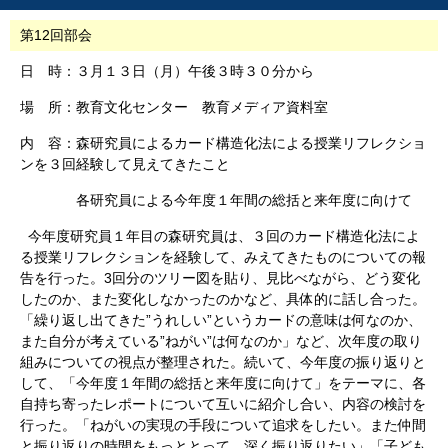
第12回部会
日 時：３月１３日（月）午後３時３０分から
場 所：教育文化センター 教育メディア資料室
内 容：森研究員によるカード構造化法による授業リフレクショ
ンを３回経験して見えてきたこと
各研究員による今年度１年間の総括と来年度に向けて
今年度研究員１年目の森研究員は、３回のカード構造化法によ
る授業リフレクションを経験して、みえてきたものについての報
告を行った。3回分のツリー図を貼り、見比べながら、どう変化
したのか、また変化しなかったのかなど、具体的に話し合った。
「繰り返し出てきた”うれしい”というカードの意味は何なのか、
また自分が考えている”ねがい”は何なのか」など、次年度の取り
組みについての視点が整理された。続いて、今年度の振り返りと
して、「今年度１年間の総括と来年度に向けて」をテーマに、各
自持ち寄ったレポートについて互いに紹介し合い、内容の検討を
行った。「ねがいの実現の手段について追求をしたい。また仲間
と振り返りの時間をもっととって、深く振り返りたい」「子ども