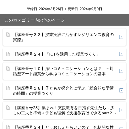
登録日:
2024年8月26日
/
更新日:
2024年9月9日
このカテゴリー内の他のページ
【講座番号３３】授業実践に活かすレジリエンス教育の
実際」
【講座番号２４】「ICTを活用した授業づくり」
【講座番号１０】深いコミュニケーションとは？ ～対
話型アート鑑賞から学ぶコミュニケーションの基本～
【講座番号１８】子どもが探究的に学ぶ「総合的な学習
の時間」の授業づくり
【講座番号28】集まれ！支援教育を目指す先生たち～少
しの工夫と準備＋子ども理解で支援教育はできるpart２～
【講座番号３４】どうおしえたらいいの？ 包括的な性