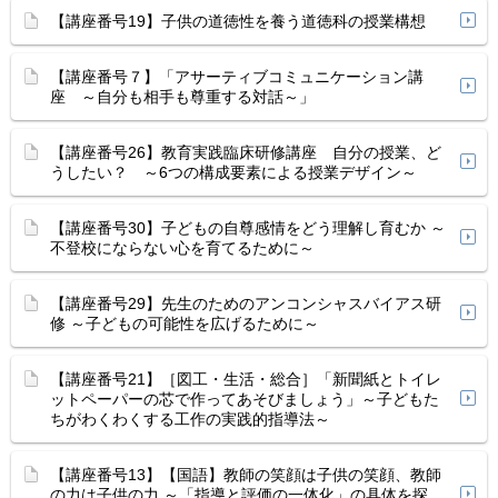
【講座番号19】子供の道徳性を養う道徳科の授業構想
【講座番号７】「アサーティブコミュニケーション講
座 ～自分も相手も尊重する対話～」
【講座番号26】教育実践臨床研修講座 自分の授業、ど
うしたい？ ～6つの構成要素による授業デザイン～
【講座番号30】子どもの自尊感情をどう理解し育むか ～
不登校にならない心を育てるために～
【講座番号29】先生のためのアンコンシャスバイアス研
修 ～子どもの可能性を広げるために～
【講座番号21】［図工・生活・総合］「新聞紙とトイレ
ットペーパーの芯で作ってあそびましょう」～子どもた
ちがわくわくする工作の実践的指導法～
【講座番号13】【国語】教師の笑顔は子供の笑顔、教師
の力は子供の力 ～「指導と評価の一体化」の具体を探