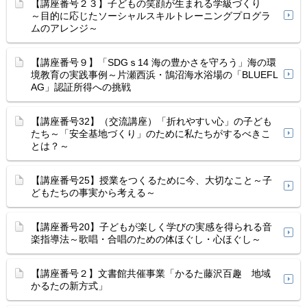
【講座番号２３】子どもの笑顔が生まれる学級づくり
～目的に応じたソーシャルスキルトレーニングプログラ
ムのアレンジ～
【講座番号９】「SDGｓ14 海の豊かさを守ろう」海の環
境教育の実践事例～片瀬西浜・鵠沼海水浴場の「BLUEFL
AG」認証所得への挑戦
【講座番号32】（交流講座）「折れやすい心」の子ども
たち～「安全基地づくり」のために私たちがするべきこ
とは？～
【講座番号25】授業をつくるために今、大切なこと～子
どもたちの事実から考える～
【講座番号20】子どもが楽しく学びの実感を得られる音
楽指導法～歌唱・合唱のための体ほぐし・心ほぐし～
【講座番号２】文書館共催事業「かるた藤沢百趣 地域
かるたの新方式」