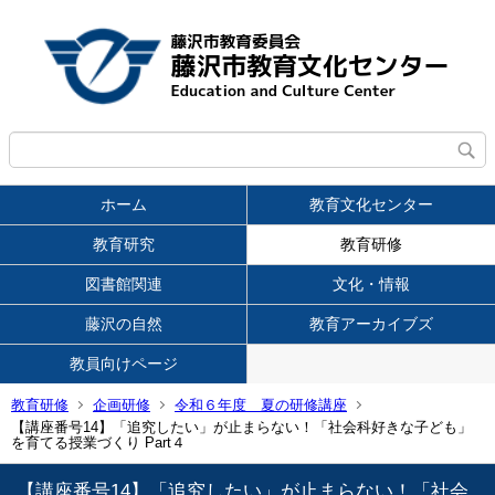
ホーム
教育文化センター
教育研究
教育研修
図書館関連
文化・情報
藤沢の自然
教育アーカイブズ
教員向けページ
教育研修
企画研修
令和６年度 夏の研修講座
【講座番号14】「追究したい」が止まらない！「社会科好きな子ども」
を育てる授業づくり Part４
【講座番号14】「追究したい」が止まらない！「社会