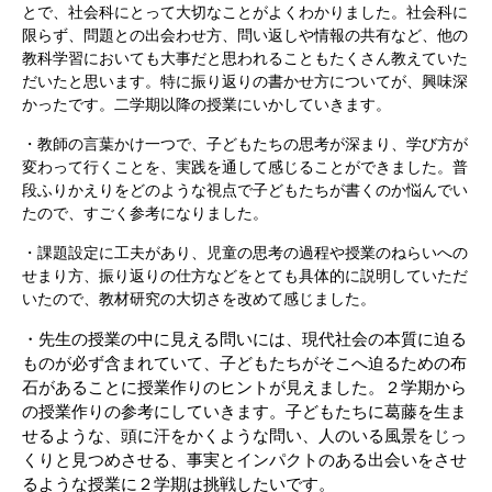
とで、社会科にとって大切なことがよくわかりました。社会科に
限らず、問題との出会わせ方、問い返しや情報の共有など、他の
教科学習においても大事だと思われることもたくさん教えていた
だいたと思います。特に振り返りの書かせ方についてが、興味深
かったです。二学期以降の授業にいかしていきます。
・教師の言葉かけ一つで、子どもたちの思考が深まり、学び方が
変わって行くことを、実践を通して感じることができました。普
段ふりかえりをどのような視点で子どもたちが書くのか悩んでい
たので、すごく参考になりました。
・課題設定に工夫があり、児童の思考の過程や授業のねらいへの
せまり方、振り返りの仕方などをとても具体的に説明していただ
いたので、教材研究の大切さを改めて感じました。
・先生の授業の中に見える問いには、現代社会の本質に迫る
ものが必ず含まれていて、子どもたちがそこへ迫るための布
石があることに授業作りのヒントが見えました。２学期から
の授業作りの参考にしていきます。子どもたちに葛藤を生ま
せるような、頭に汗をかくような問い、人のいる風景をじっ
くりと見つめさせる、事実とインパクトのある出会いをさせ
るような授業に２学期は挑戦したいです。