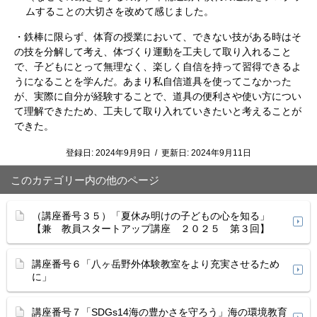
ムすることの大切さを改めて感じました。
・鉄棒に限らず、体育の授業において、できない技がある時はそ
の技を分解して考え、体づくり運動を工夫して取り入れること
で、子どもにとって無理なく、楽しく自信を持って習得できるよ
うになることを学んだ。あまり私自信道具を使ってこなかった
が、実際に自分が経験することで、道具の便利さや使い方につい
て理解できたため、工夫して取り入れていきたいと考えることが
できた。
登録日:
2024年9月9日
/
更新日:
2024年9月11日
このカテゴリー内の他のページ
（講座番号３５）「夏休み明けの子どもの心を知る」
【兼 教員スタートアップ講座 ２０２５ 第３回】
講座番号６「八ヶ岳野外体験教室をより充実させるため
に」
講座番号７「SDGs14海の豊かさを守ろう」海の環境教育