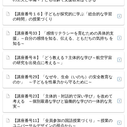
【講座番号１６】子どもが探究的に学ぶ「総合的な学習
の時間」の授業づくり
【講座番号33 】「感情リテラシーを育むための具体的支
援」～自分の感情を知る、伝える、ともだちの気持ち を
知る～
【講座番号８】「どう教える？主体的な学び～航空宇宙
の研究を出発点に考える～」
【講座番号29】「なぜ今、生命（いのち）の安全教育な
のか」 ～子どもを性暴力から守るために～
【講座番号23】「主体的・対話的で深い学び」を改めて
考える ～個別最適な学びと協働的な学びの一体的な充
実～
【講座番号11】「全員参加の国語授業づくり」～授業の
ユニバーサルデザインの視点から～