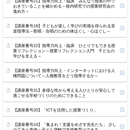
【講座番号21】指導力向上・臨床 みんなで授業の中で
おきていることを確かめる～校内研究での授業研究会の
進め方～
【講座番号18】子どもが楽しく学びの実感を得られる音
楽指導法～歌唱・合唱のための体ほぐし・心ほぐし～
【講座番号22】指導力向上・臨床 ひとりでもできる授
業リフレクション～授業リフレクション入門 子どもの
学びを支える～
【講座番号34】指導力向上・インターネットにおける人
権問題について～人権教育をどう指導するか～
【講座番号31】多様な性から考える人ひとりが安心して
過ごせる学校づくりのためにできること
【講座番号20】「ICTを活用した授業づくり」
【講座番号24】「集まれ！支援をめざす先生たち」 少し
の工夫と準備＋子ども理解で支援教育はできる