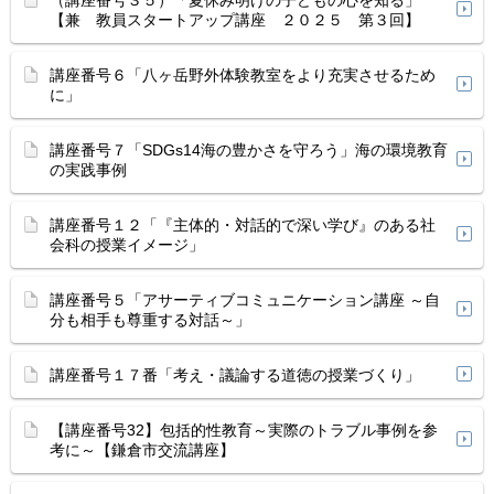
（講座番号３５）「夏休み明けの子どもの心を知る」
【兼 教員スタートアップ講座 ２０２５ 第３回】
講座番号６「八ヶ岳野外体験教室をより充実させるため
に」
講座番号７「SDGs14海の豊かさを守ろう」海の環境教育
の実践事例
講座番号１２「『主体的・対話的で深い学び』のある社
会科の授業イメージ」
講座番号５「アサーティブコミュニケーション講座 ～自
分も相手も尊重する対話～」
講座番号１７番「考え・議論する道徳の授業づくり」
【講座番号32】包括的性教育～実際のトラブル事例を参
考に～【鎌倉市交流講座】