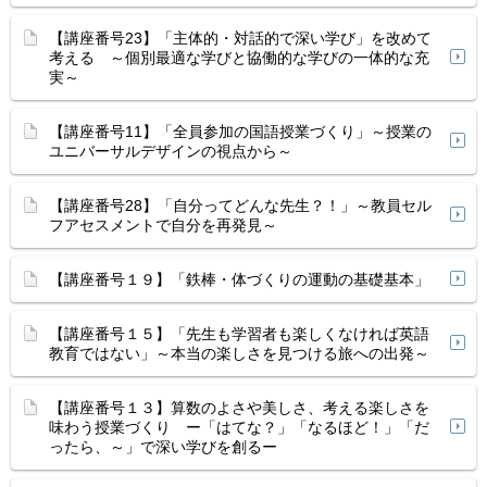
【講座番号23】「主体的・対話的で深い学び」を改めて
考える ～個別最適な学びと協働的な学びの一体的な充
実～
【講座番号11】「全員参加の国語授業づくり」～授業の
ユニバーサルデザインの視点から～
【講座番号28】「自分ってどんな先生？！」～教員セル
フアセスメントで自分を再発見～
【講座番号１９】「鉄棒・体づくりの運動の基礎基本」
【講座番号１５】「先生も学習者も楽しくなければ英語
教育ではない」～本当の楽しさを見つける旅への出発～
【講座番号１３】算数のよさや美しさ、考える楽しさを
味わう授業づくり ー「はてな？」「なるほど！」「だ
ったら、～」で深い学びを創るー