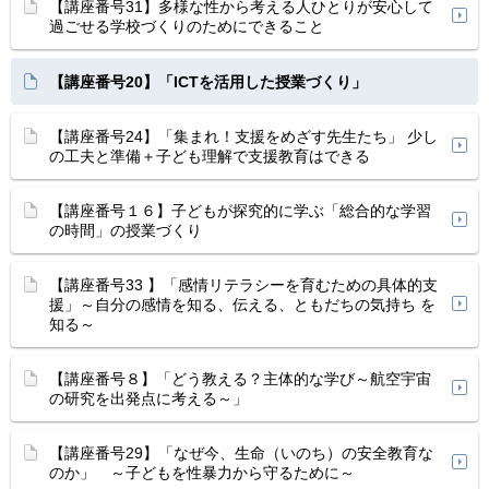
【講座番号31】多様な性から考える人ひとりが安心して
過ごせる学校づくりのためにできること
【講座番号20】「ICTを活用した授業づくり」
【講座番号24】「集まれ！支援をめざす先生たち」 少し
の工夫と準備＋子ども理解で支援教育はできる
【講座番号１６】子どもが探究的に学ぶ「総合的な学習
の時間」の授業づくり
【講座番号33 】「感情リテラシーを育むための具体的支
援」～自分の感情を知る、伝える、ともだちの気持ち を
知る～
【講座番号８】「どう教える？主体的な学び～航空宇宙
の研究を出発点に考える～」
【講座番号29】「なぜ今、生命（いのち）の安全教育な
のか」 ～子どもを性暴力から守るために～