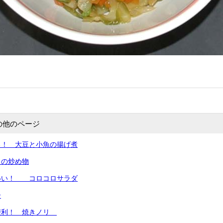
の他のページ
る！ 大豆と小魚の揚げ煮
きの炒め物
いい！ コロコロサラダ
ー
便利！ 焼きノリ