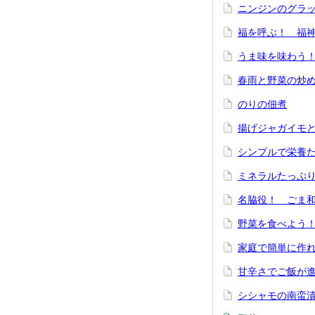
ニンジンのグラ
福を呼ぶ！ 福
うま味を味わう！
春雨と野菜の炒
のりの佃煮
揚げジャガイモと
シンプルで栄養
ミネラルたっぷ
名脇役！ ごま
野菜を食べよう
家庭で簡単に作
甘辛さでご飯が進む
シシャモの南蛮