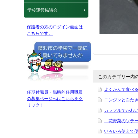
学校運営協議会
保護者の方のログイン画面は
こちらです。
このカテゴリー内
よくかんで食べ
任期付職員・臨時的任用職員
の募集ページへはこちらをク
ニンジンと白た
リック！
カラフルでかわ
花野菜のソテ
いろいろ使えて