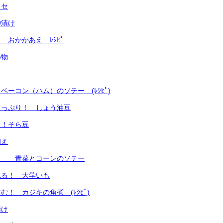
ッセ
神漬け
 おかかあえ ﾚｼﾋﾟ
め物
ベーコン（ハム）のソテー (ﾚｼﾋﾟ)
たっぷり！ しょう油豆
り！そら豆
和え
！ 青菜とコーンのソテー
れる！ 大学いも
！ カジキの角煮 (ﾚｼﾋﾟ)
漬け