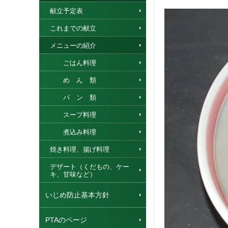
献立予定表
これまでの献立
メニューの紹介
ごはん料理
め ん 類
パ ン 類
スープ料理
煮込み料理
焼き料理、揚げ料理
デザート（くだもの、ケー
キ、甘味など）
いじめ防止基本方針
PTAのページ