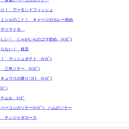
！ 青菜とベーコンのソテー
ぷり！ アーモンドフィッシュ
タミンＵのこと！ キャベツのカレー炒め
しサツマイモ
しい！ じゃがいものゴマ炒め (ﾚｼﾋﾟ)
まらない！ 枝豆
 マッシュポテト (ﾚｼﾋﾟ)
三色ソテー (ﾚｼﾋﾟ)
ュウリの香りづけ (ﾚｼﾋﾟ)
ﾋﾟ)
ナムル ﾚｼﾋﾟ
ベーコンのソテー(ﾚｼﾋﾟ)、ハムのソテー
！ チンジャオロース