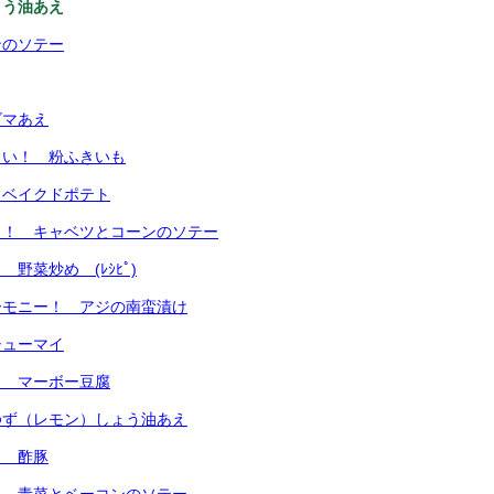
ょう油あえ
ンのソテー
ゴマあえ
しい！ 粉ふきいも
 ベイクドポテト
う！ キャベツとコーンのソテー
野菜炒め (ﾚｼﾋﾟ)
ーモニー！ アジの南蛮漬け
シューマイ
！ マーボー豆腐
ゆず（レモン）しょう油あえ
！ 酢豚