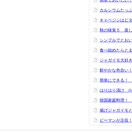
簡単でおいしい
カルシウムたっ
キャベジンはビ
秋の味覚５ 蒸
シンプルでとおい
食べ始めたらと
ジャガイモ大好き！
鮮やかな色合い！ 
簡単にできる！ キ
はりはり漬け (ﾚｼ
韓国家庭料理！ 
揚げジャガイモと
ピーマンが主役