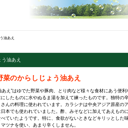
う油あえ
ょう油あえ
野菜のからしじょう油あえ
油あえ”はゆでた野菜や豚肉、とり肉など様々な食材にあう便利
末にしたものに水やぬるま湯を加えて練ったものです。独特の
くさんの料理に使われています。カラシナは中央アジア原産の
は日本でも使われていました。酢、みそなどに加えてあえもの
食べていたようです。特に、食欲がないときなどキリッとした
コマツナを使い、あまり辛くしません。