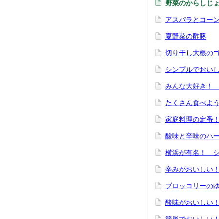
野菜のからしじ
アスパラとコー
夏野菜の酢豚
切り干し大根の
シンプルでおい
みんな大好き！
たくさん食べよ
家庭料理の定番！ 
酸味と辛味のハ
横浜が有名！ 
辛みがおいしい
ブロッコリーの
酸味がおいしい