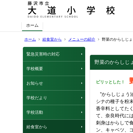
ホーム
ホーム
給食室から
メニューの紹介
野菜のからしじょ
緊急災害時の対応
野菜のからしじ
学校概要
ピリッとした！
お知らせ
”からしじょう
学校だより
シナの種子を粉
香辛料としてた
学校活動
て、奈良時代に
刺身はからしで
給食室から
ン、キャベツ、