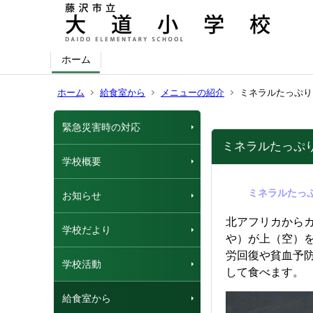
ホーム
ホーム
給食室から
メニューの紹介
ミネラルたっぷり
緊急災害時の対応
ミネラルたっぷ
学校概要
ミネラル
お知らせ
北アフリカから
学校だより
や）が上（空）
労回復や貧血予
学校活動
して食べます。
給食室から