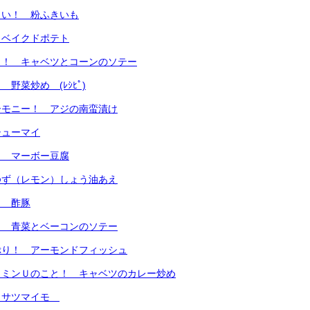
しい！ 粉ふきいも
 ベイクドポテト
う！ キャベツとコーンのソテー
野菜炒め (ﾚｼﾋﾟ)
ーモニー！ アジの南蛮漬け
シューマイ
！ マーボー豆腐
ゆず（レモン）しょう油あえ
！ 酢豚
！ 青菜とベーコンのソテー
ぷり！ アーモンドフィッシュ
タミンＵのこと！ キャベツのカレー炒め
しサツマイモ