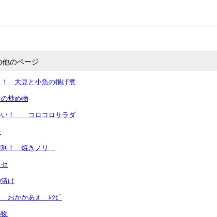
の他のページ
る！ 大豆と小魚の揚げ煮
きの炒め物
いい！ コロコロサラダ
ー
便利！ 焼きノリ
ッセ
神漬け
 おかかあえ ﾚｼﾋﾟ
め物