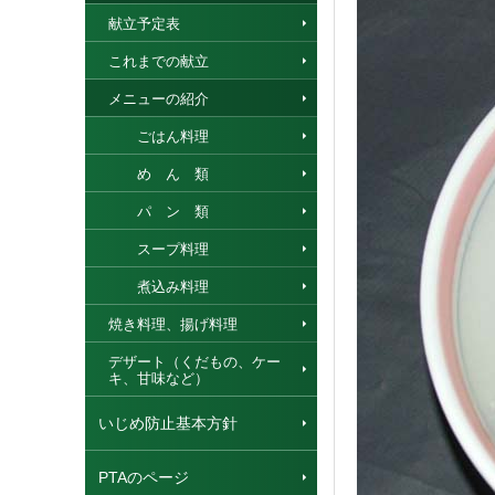
献立予定表
これまでの献立
メニューの紹介
ごはん料理
め ん 類
パ ン 類
スープ料理
煮込み料理
焼き料理、揚げ料理
デザート（くだもの、ケー
キ、甘味など）
いじめ防止基本方針
PTAのページ