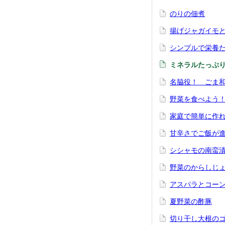
のりの佃煮
揚げジャガイモと
シンプルで栄養
ミネラルたっぷ
名脇役！ ごま
野菜を食べよう
家庭で簡単に作
甘辛さでご飯が進む
シシャモの南蛮
野菜のからしじ
アスパラとコー
夏野菜の酢豚
切り干し大根の