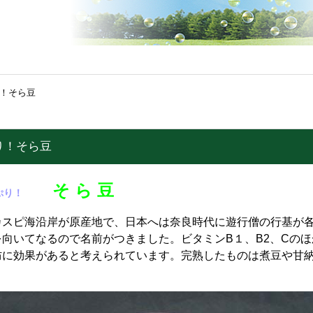
！そら豆
り！そら豆
そ ら 豆
たっぷり！
カスピ海沿岸が原産地で、日本へは奈良時代に遊行僧の行基が
を向いてなるので名前がつきました。ビタミンB１、B2、Cの
防に効果があると考えられています。完熟したものは煮豆や甘