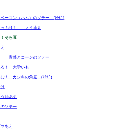
ベーコン（ハム）のソテー (ﾚｼﾋﾟ)
たっぷり！ しょう油豆
り！そら豆
和え
！ 青菜とコーンのソテー
れる！ 大学いも
！ カジキの角煮 (ﾚｼﾋﾟ)
漬け
ょう油あえ
ンのソテー
ゴマあえ