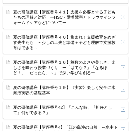
夏の研修講座【講座番号４１】支援を必要とする子ども
たちの理解と対応 ーHSC・愛着障害とトラウマインフ
ォームドケアなどについてー
夏の研修講座【講座番号４０】集まれ！支援教育をめざ
す先生たち ～少しの工夫と準備＋子ども理解で支援教
育はできる～
夏の研修講座【講座番号１６】算数のよさや美しさ、楽
しさを味わう授業づくり ー「はてな？」「なるほ
ど！」「だったら、～」で深い学びを創るー
夏の研修講座【講座番号１９】《実習》楽しく安全に水
溶液実験の基礎基本！
夏の研修講座【講座番号42】「こんな時、『担任とし
て』何ができる？」
夏の研修講座【講座番号4】「江の島沖の自然 ～水中ド