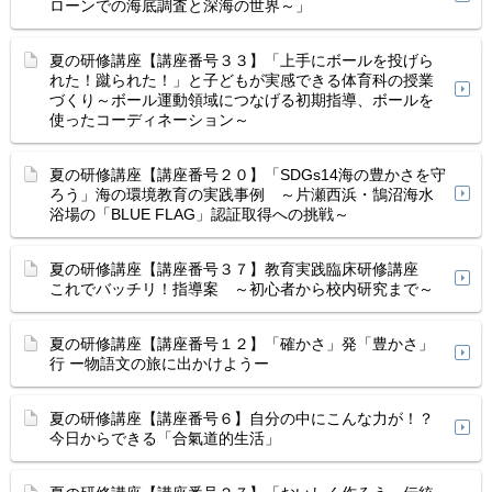
ローンでの海底調査と深海の世界～」
夏の研修講座【講座番号３３】「上手にボールを投げら
れた！蹴られた！」と子どもが実感できる体育科の授業
づくり～ボール運動領域につなげる初期指導、ボールを
使ったコーディネーション～
夏の研修講座【講座番号２０】「SDGs14海の豊かさを守
ろう」海の環境教育の実践事例 ～片瀬西浜・鵠沼海水
浴場の「BLUE FLAG」認証取得への挑戦～
夏の研修講座【講座番号３７】教育実践臨床研修講座
これでバッチリ！指導案 ～初心者から校内研究まで～
夏の研修講座【講座番号１２】「確かさ」発「豊かさ」
行 ー物語文の旅に出かけようー
夏の研修講座【講座番号６】自分の中にこんな力が！？
今日からできる「合氣道的生活」