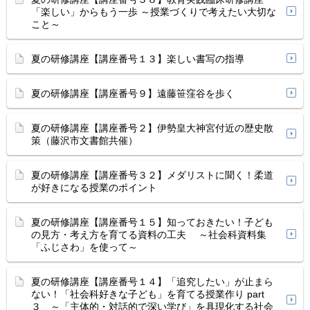
「楽しい」からもう一歩 ～授業づくりで考えたい大切な
こと～
夏の研修講座【講座番号１３】楽しい書写の指導
夏の研修講座【講座番号９】遠藤笹窪谷を歩く
夏の研修講座【講座番号２】伊勢皇大神宮付近の歴史散
策（藤沢市文書館共催）
夏の研修講座【講座番号３２】メダリストに聞く！柔道
が好きになる授業のポイント
夏の研修講座【講座番号１５】知っておきたい！子ども
の見方・考え方を育てる資料の工夫 ～社会科資料集
「ふじさわ」を使って～
夏の研修講座【講座番号１４】「追究したい」が止まら
ない！「社会科好きな子ども」を育てる授業作り part
３ ～「主体的・対話的で深い学び」を具現化する社会