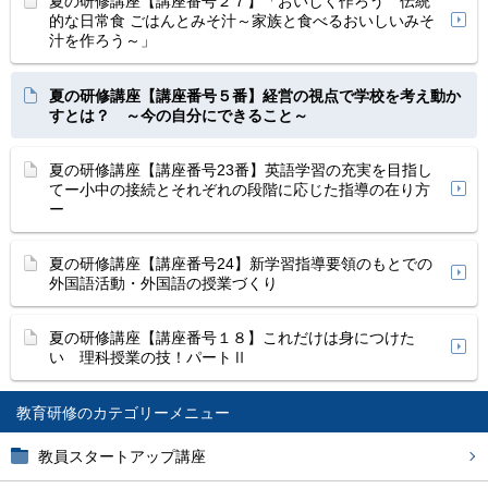
夏の研修講座【講座番号２７】「おいしく作ろう 伝統
的な日常食 ごはんとみそ汁～家族と食べるおいしいみそ
汁を作ろう～」
夏の研修講座【講座番号５番】経営の視点で学校を考え動か
すとは？ ～今の自分にできること～
夏の研修講座【講座番号23番】英語学習の充実を目指し
てー小中の接続とそれぞれの段階に応じた指導の在り方
ー
夏の研修講座【講座番号24】新学習指導要領のもとでの
外国語活動・外国語の授業づくり
夏の研修講座【講座番号１８】これだけは身につけた
い 理科授業の技！パートⅡ
教育研修
教員スタートアップ講座