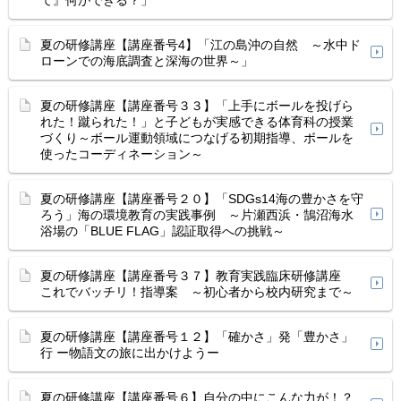
て』何ができる？」
夏の研修講座【講座番号4】「江の島沖の自然 ～水中ド
ローンでの海底調査と深海の世界～」
夏の研修講座【講座番号３３】「上手にボールを投げら
れた！蹴られた！」と子どもが実感できる体育科の授業
づくり～ボール運動領域につなげる初期指導、ボールを
使ったコーディネーション～
夏の研修講座【講座番号２０】「SDGs14海の豊かさを守
ろう」海の環境教育の実践事例 ～片瀬西浜・鵠沼海水
浴場の「BLUE FLAG」認証取得への挑戦～
夏の研修講座【講座番号３７】教育実践臨床研修講座
これでバッチリ！指導案 ～初心者から校内研究まで～
夏の研修講座【講座番号１２】「確かさ」発「豊かさ」
行 ー物語文の旅に出かけようー
夏の研修講座【講座番号６】自分の中にこんな力が！？