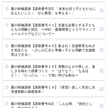
夏の研修講座【講座番号25】「未来を担う子どもたちに
伝えたいこと～「がん教育」を考える～」
夏の研修講座【講座番号４１】支援を必要とする子ども
たちの理解と対応 ーHSC・愛着障害とトラウマインフ
ォームドケアなどについてー
夏の研修講座【講座番号４０】集まれ！支援教育をめざ
す先生たち ～少しの工夫と準備＋子ども理解で支援教
育はできる～
夏の研修講座【講座番号１６】算数のよさや美しさ、楽
しさを味わう授業づくり ー「はてな？」「なるほ
ど！」「だったら、～」で深い学びを創るー
夏の研修講座【講座番号１９】《実習》楽しく安全に水
溶液実験の基礎基本！
夏の研修講座【講座番号42】「こんな時、『担任とし