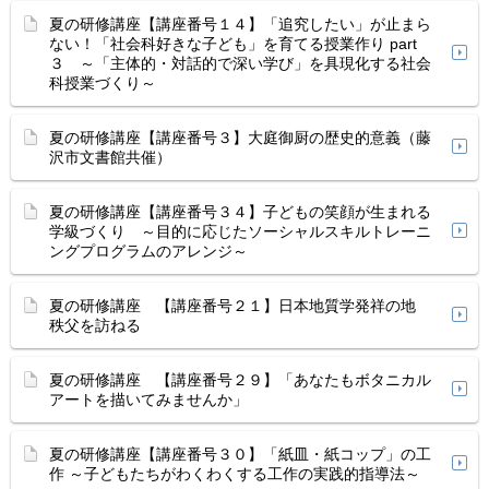
夏の研修講座【講座番号１４】「追究したい」が止まら
ない！「社会科好きな子ども」を育てる授業作り part
３ ～「主体的・対話的で深い学び」を具現化する社会
科授業づくり～
夏の研修講座【講座番号３】大庭御厨の歴史的意義（藤
沢市文書館共催）
夏の研修講座【講座番号３４】子どもの笑顔が生まれる
学級づくり ～目的に応じたソーシャルスキルトレーニ
ングプログラムのアレンジ～
夏の研修講座 【講座番号２１】日本地質学発祥の地
秩父を訪ねる
夏の研修講座 【講座番号２９】「あなたもボタニカル
アートを描いてみませんか」
夏の研修講座【講座番号３０】「紙皿・紙コップ」の工
作 ～子どもたちがわくわくする工作の実践的指導法～