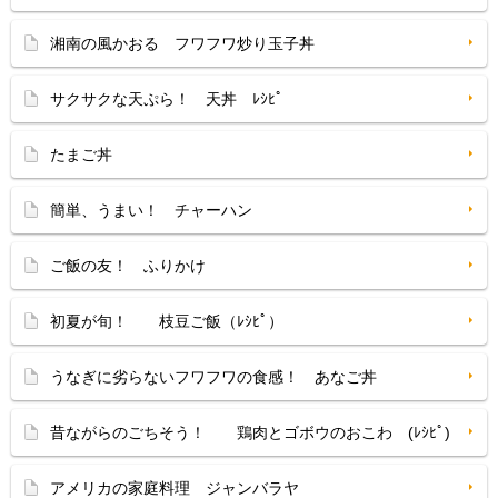
湘南の風かおる フワフワ炒り玉子丼
サクサクな天ぷら！ 天丼 ﾚｼﾋﾟ
たまご丼
簡単、うまい！ チャーハン
ご飯の友！ ふりかけ
初夏が旬！ 枝豆ご飯（ﾚｼﾋﾟ）
うなぎに劣らないフワフワの食感！ あなご丼
昔ながらのごちそう！ 鶏肉とゴボウのおこわ (ﾚｼﾋﾟ)
アメリカの家庭料理 ジャンバラヤ