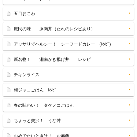
五目おこわ
庶民の味！ 豚肉丼（たれのレシピあり）
アッサリでヘルシー！ シーフードカレー (ﾚｼﾋﾟ)
新名物！ 湘南かき揚げ丼 レシピ
チキンライス
梅ジャコごはん ﾚｼﾋﾟ
春の味わい！ タケノコごはん
ちょっと贅沢！ うな丼
おめでたいときは！ お赤飯