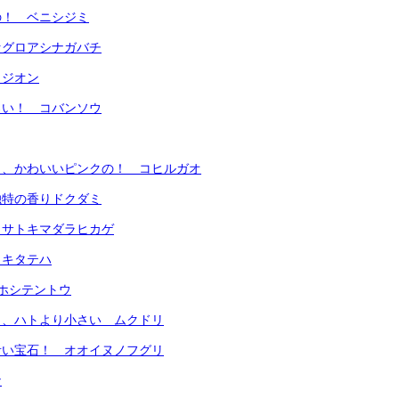
の！ ベニシジミ
セグロアシナガバチ
メジオン
ろい！ コバンソウ
く、かわいいピンクの！ コヒルガオ
独特の香りドクダミ
 サトキマダラヒカゲ
 キタテハ
ナナホシテントウ
く、ハトより小さい ムクドリ
青い宝石！ オオイヌノフグリ
ナ