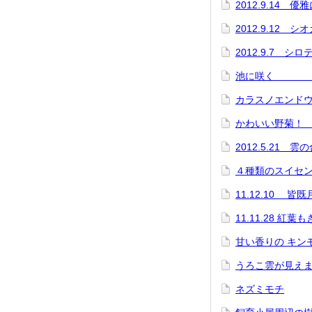
2012.9.14
2012.9.12 
2012.9.7 シ
池に咲く 
カラスノエンド
かわいい野菊！
2012.5.21
４種類のスイセ
11.12.10 皆既
11.11.28 紅
甘い香りの キン
うろこ雲が見え
ネズミモチ