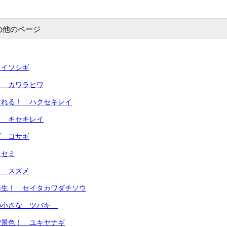
の他のページ
イソシギ
！ カワラヒワ
れる！ ハクセキレイ
 キセキレイ
ギ コサギ
ワセミ
！ スズメ
群生！ セイタカワダチソウ
の小さな ツバキ
雪景色！ ユキヤナギ