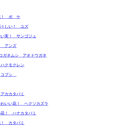
花！ ボ ケ
弱々しい！ ユズ
赤い実！ サンゴジュ
！ アンズ
 緑のコガネムシ アオドウガネ
 ハクモクレン
 コブシ
 アカカタバミ
かわいい花！ ヘクソカズラ
の花！ ハナカタバミ
花！ カタバミ