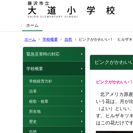
ホーム
ホーム
学校概要
自然
ピンクがかわいい！ ヒルザキ
緊急災害時の対応
ピンクがかわい
学校概要
学校経営方針
ピンクがかわいい
沿革
北アメリカ原
いう花は、月が
校歌・校章
（よい）といい
所在地
す。ヒルザキツ
歴史
はこの花だけで
自然