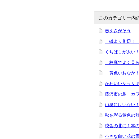
このカテゴリー内
春をさがそう
磯より川辺！ 
くちばしが太い
校庭でよく見ら
黄色いおなか！
かわいいシラサ
藤沢市の鳥 カ
山奥にはいない
秋を彩る黄色の
校舎の北に１本
小さな白い花の