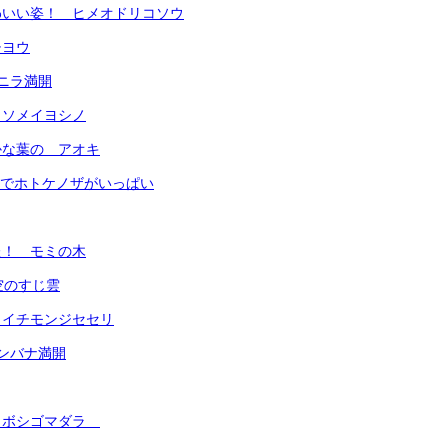
わいい姿！ ヒメオドリコソウ
チヨウ
ハナニラ満開
・ソメイヨシノ
かな葉の アオキ
学校園でホトケノザがいっぱい
た！ モミの木
上空のすじ雲
 イチモンジセセリ
ヒガンバナ満開
カボシゴマダラ