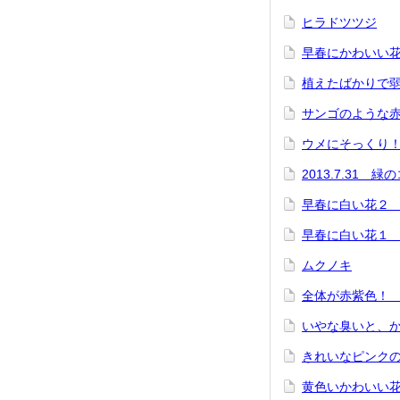
ヒラドツツジ
早春にかわいい
植えたばかりで
サンゴのような
ウメにそっくり
2013.7.31
早春に白い花２
早春に白い花１
ムクノキ
全体が赤紫色！
いやな臭いと、
きれいなピンク
黄色いかわいい