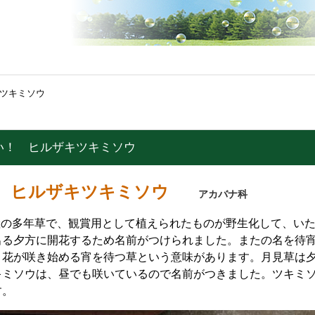
ツキミソウ
い！ ヒルザキツキミソウ
ヒルザキツキミソウ
！
アカバナ科
産の多年草で、観賞用として植えられたものが野生化して、い
出る夕方に開花するため名前がつけられました。またの名を待
、花が咲き始める宵を待つ草という意味があります。月見草は
キミソウは、昼でも咲いているので名前がつきました。ツキミ
す。