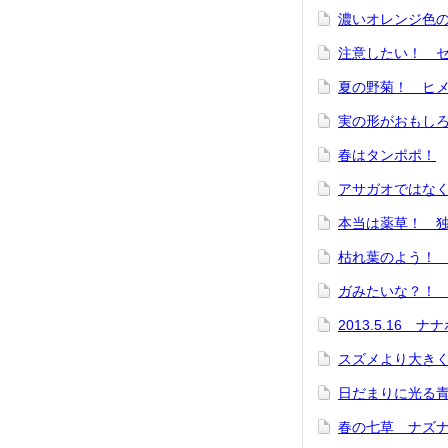
濃いオレンジ色
注意したい！ 
夏の野菊！ ヒ
実の形がおもし
春はタンポポ！
アサガオではな
本当は薬草！ 
枯れ葉のよう！
ガみたいな？！
2013.5.16 
スズメより大き
日だまりに光る
春の七草 ナズ