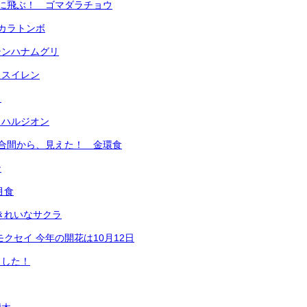
 優雅に飛ぶ！ ゴマダラチョウ
シオカラトンボ
ロテンハナムグリ
スイレン
ウ
 ハルジオン
 雲の合間から、見えた！ 金環食
ン
月食
葉もきれいなサクラ
モクセイ 今年の開花は10月12日
ました！