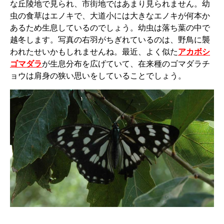
な丘陵地で見られ、市街地ではあまり見られません。幼
虫の食草はエノキで、大道小には大きなエノキが何本か
あるため生息しているのでしょう。幼虫は落ち葉の中で
越冬します。写真の右羽がちぎれているのは、野鳥に襲
われたせいかもしれませんね。最近、よく似た
アカボシ
ゴマダラ
が生息分布を広げていて、在来種のゴマダラチ
ョウは肩身の狭い思いをしていることでしょう。
_