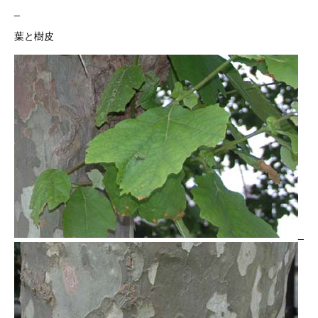
_
葉と樹皮
_