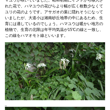
マユウが咲いていました。昭和初期にインドから移入さ
れた花で、ハマユウの花びらより幅が広く枚数少なくて
ユリの花のようです。アサガオの葉に隠れそうになって
いましたが、大道小は湘南砂丘地帯の中にあるため、生
育には適しているのでしょう。ハマユウは暖かい地方の
植物で、生育の北限は年平均気温が15℃の線と一致し、
この線をハマオモト線といいます。
_